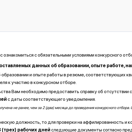
ас ознакомиться с обязательными условиями конкурсного отб
тавляемых данных об образовании, опыте работе, навы
б образовании и опыте работы в резюме, соответствующих к
ля к участию в конкурсном отборе.
ства Вам необходимо предоставить справку об отсутствии 
ней
с даты соответствующего уведомления.
чена не ранее, чем за 2 (два) месяца до проведения конкурсного отбора. 
ческую должность, то для проверки на аффилированность и к
3 (трех) рабочих дней
следующие документы согласно пре