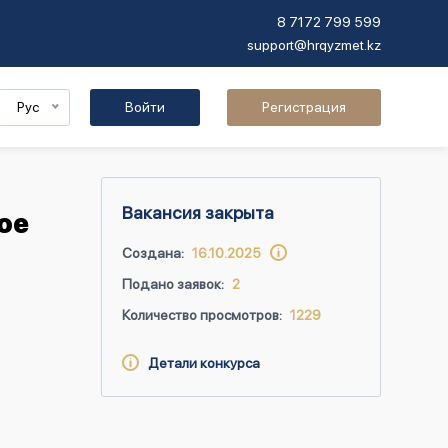
8 7172 799 599
support@hrqyzmet.kz
Рус
Войти
Регистрация
Вакансия закрыта
ое
Создана:
16.10.2025
Подано заявок:
2
Количество просмотров:
1229
Детали конкурса