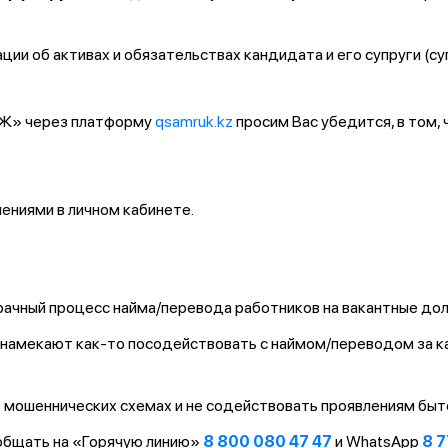
ии об активах и обязательствах кандидата и его супруги (су
ҚТЖ» через платформу
qsamruk.kz
просим Вас убедится, в том,
ниями в личном кабинете.
ачный процесс найма/перевода работников на вакантные до
т/намекают как-то посодействовать с наймом/переводом за 
 мошеннических схемах и не содействовать проявлениям быт
ообщать на «Горячую линию»
8 800 080 47 47
и WhatsApp
8 7