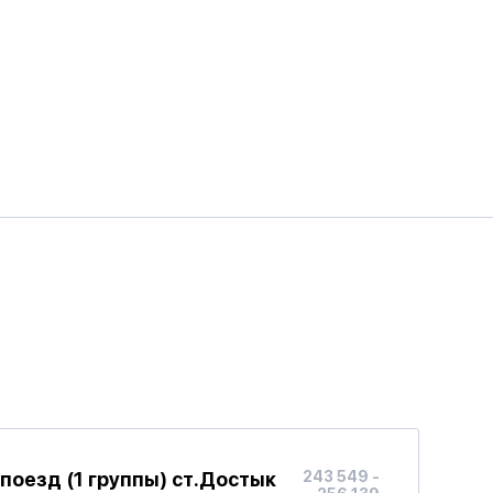
оезд (1 группы) ст.Достык
243 549 -