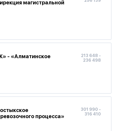
256 139
ирекция магистральной
Ж» - «Алматинское
213 648 -
236 498
Достыкское
301 990 -
316 410
еревозочного процесса»