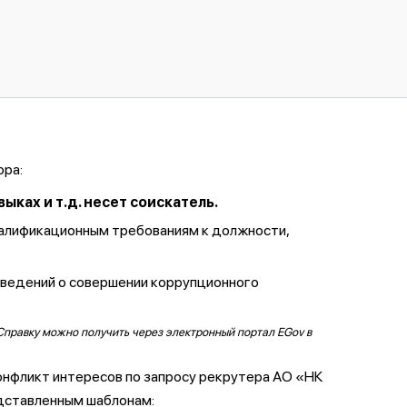
ора:
ках и т.д. несет соискатель.
валификационным требованиям к должности,
сведений о совершении коррупционного
Справку можно получить через электронный портал EGov в
онфликт интересов по запросу рекрутера АО «НК
дставленным шаблонам: