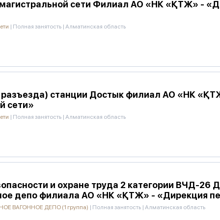
магистральной сети Филиал АО «НК «ҚТЖ» - «Д
сети
|
Полная занятость
|
Алматинская область
0 разъезда) станции Достык филиал АО «НК «ҚТ
й сети»
сети
|
Полная занятость
|
Алматинская область
опасности и охране труда 2 категории ВЧД-26 
ное депо филиала АО «НК «ҚТЖ» - «Дирекция п
Е ВАГОННОЕ ДЕПО (1 группа)
|
Полная занятость
|
Алматинская область