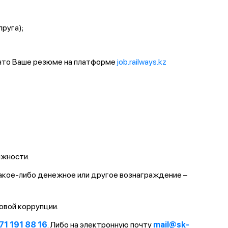
пруга);
 что Ваше резюме на платформе
job.railways.kz
лжности.
какое-либо денежное или другое вознаграждение –
овой коррупции.
71 191 88 16
. Либо на электронную почту
mail@sk-