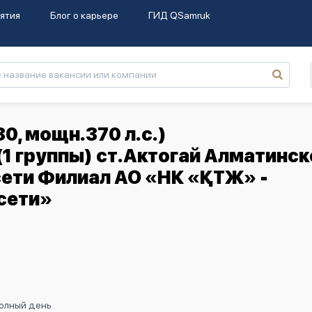
ятия
Блог о карьере
ГИД QSamruk
0, мощн.370 л.с.)
1 группы) ст.Актогай Алматинск
сети Филиал АО «НК «ҚТЖ» -
сети»
Полный день