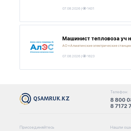
07.08.2026
|
1431
Машинист тепловоза уч 
АО «Алматинские электрические станци
07.08.2026
|
1623
Телефон:
8 800 0
8 7172 
Присоединяйтесь
Нашли оши