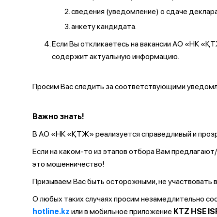
сведения (уведомление) о сдаче декларац
анкету кандидата.
Если Вы откликаетесь на вакансии АО «НК «
содержит актуальную информацию.
Просим Вас следить за соответствующими уведомле
Важно знать!
В АО «НК «ҚТЖ» реализуется справедливый и прозр
Если на каком-то из этапов отбора Вам предлагаю
это мошенничество!
Призываем Вас быть осторожными, не участвовать в
О любых таких случаях просим незамедлительно с
hotline.kz
или в мобильное приложение
KTZ HSE IS