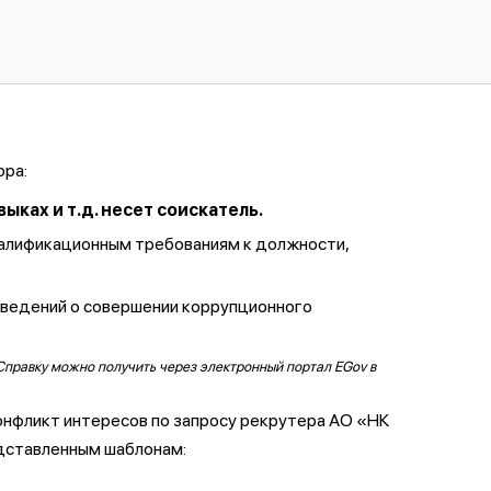
ора:
ках и т.д. несет соискатель.
валификационным требованиям к должности,
сведений о совершении коррупционного
Справку можно получить через электронный портал EGov в
онфликт интересов по запросу рекрутера АО «НК
дставленным шаблонам: