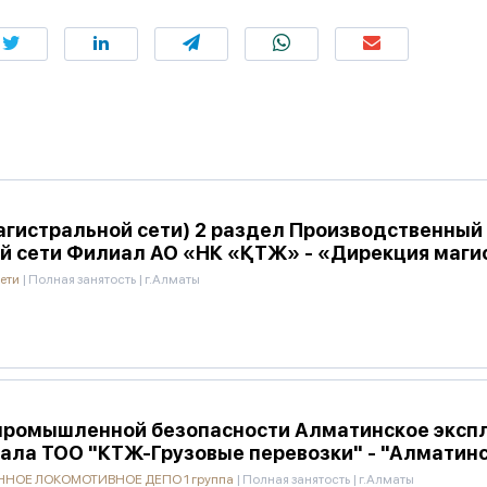
агистральной сети) 2 раздел Производственный
й сети Филиал АО «НК «ҚТЖ» - «Дирекция маги
сети
|
Полная занятость
|
г.Алматы
промышленной безопасности Алматинское эксп
ала ТОО "КТЖ-Грузовые перевозки" - "Алматинс
НОЕ ЛОКОМОТИВНОЕ ДЕПО 1 группа
|
Полная занятость
|
г.Алматы