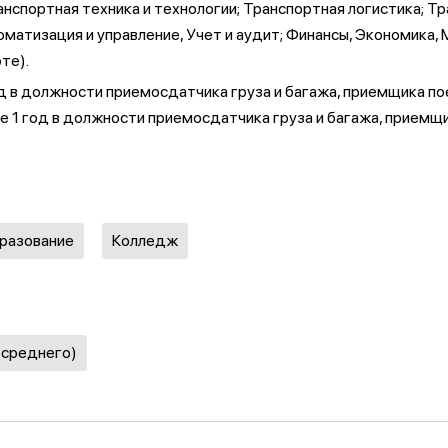
нспортная техника и технологии; Транспортная логистика; 
томатизация и управление, Учет и аудит; Финансы, Экономик
те).
год в должности приемосдатчика груза и багажа, приемщика 
сле 1 год в должности приемосдатчика груза и багажа, прием
бразование
Колледж
 среднего)