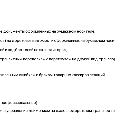
ые документы оформленных на бумажном носителе;
ков) на дорожные ведомости оформленных на бумажном носи
й и подбор копий по экспедиторам;
транзитным перевозкам с перегрузом на другой вид транспор
явленным ошибкам и бракам товарных кассиров станций.
и профессиональное)
ок и управление движением на железнодорожном транспорте;