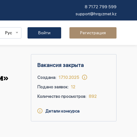
8 7172 799 599
support@hrqyzmet.kz
Рус
Войти
Регистрация
Вакансия закрыта
и»
Создана:
17.10.2025
Подано заявок:
12
Количество просмотров:
892
Детали конкурса