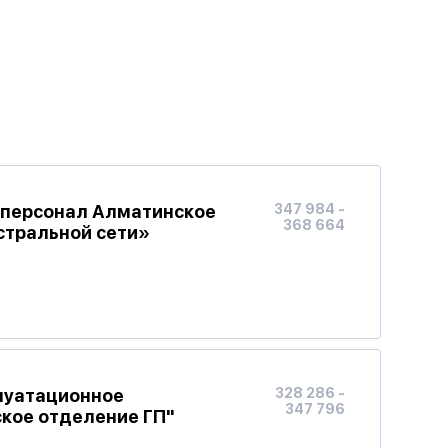
 персонал Алматинское
347 984 -
368 664
стральной сети»
луатационное
328 286 -
347 796
кое отделение ГП"