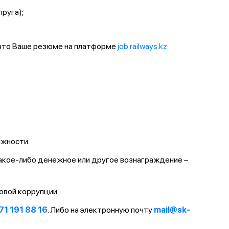
пруга);
 что Ваше резюме на платформе
job.railways.kz
лжности.
какое-либо денежное или другое вознаграждение –
овой коррупции.
71 191 88 16
. Либо на электронную почту
mail@sk-