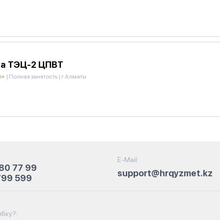
на ТЭЦ-2 ЦПВТ
и»
|
Полная занятость
|
г.Алматы
E-Mail:
80 77 99
support@hrqyzmet.kz
799 599
бку?: