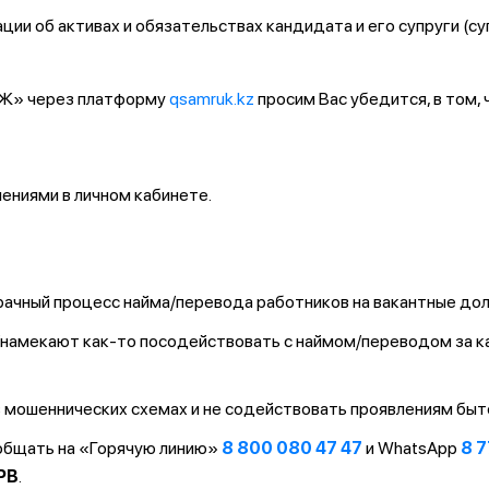
ии об активах и обязательствах кандидата и его супруги (су
ҚТЖ» через платформу
qsamruk.kz
просим Вас убедится, в том,
ниями в личном кабинете.
ачный процесс найма/перевода работников на вакантные до
т/намекают как-то посодействовать с наймом/переводом за 
 мошеннических схемах и не содействовать проявлениям быт
ообщать на «Горячую линию»
8 800 080 47 47
и WhatsApp
8 7
PB
.