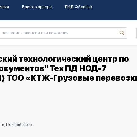
ятия
Блог о карьере
ГИД QSamruk
кий технологический центр по
окументов" Тех ПД НОД-7
П) ТОО «КТЖ-Грузовые перевозк
ть, Полный день