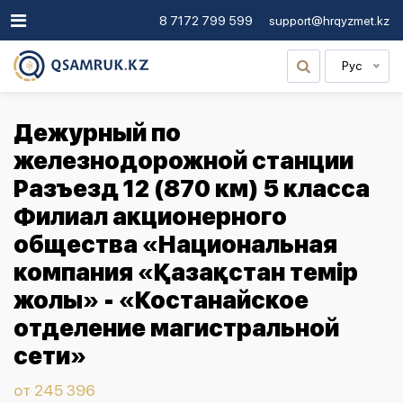
8 7172 799 599
support@hrqyzmet.kz
Рус
Дежурный по
железнодорожной станции
Разъезд 12 (870 км) 5 класса
Филиал акционерного
общества «Национальная
компания «Қазақстан темір
жолы» - «Костанайское
отделение магистральной
сети»
от 245 396