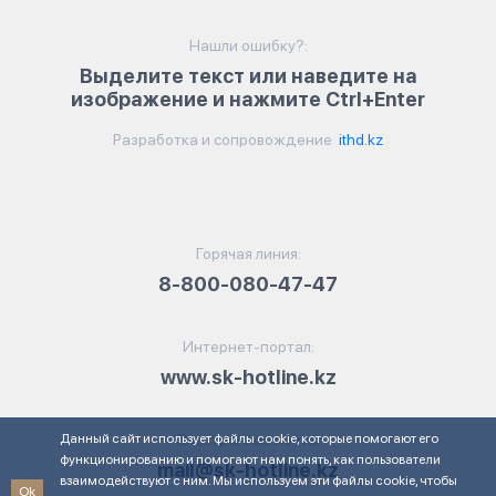
Нашли ошибку?:
Выделите текст или наведите на
изображение и нажмите Ctrl+Enter
Разработка и сопровождение
ithd.kz
Горячая линия:
8-800-080-47-47
Интернет-портал:
www.sk-hotline.kz
Данный сайт использует файлы cookie, которые помогают его
Электронная почта:
функционированию и помогают нам понять, как пользователи
mail@sk-hotline.kz
взаимодействуют с ним. Мы используем эти файлы cookie, чтобы
Ok