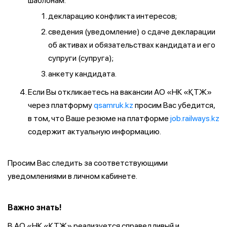
шаблонам:
декларацию конфликта интересов;
сведения (уведомление) о сдаче декларации
об активах и обязательствах кандидата и его
супруги (супруга);
анкету кандидата.
Если Вы откликаетесь на вакансии АО «НК «ҚТЖ»
через платформу
qsamruk.kz
просим Вас убедится,
в том, что Ваше резюме на платформе
job.railways.kz
содержит актуальную информацию.
Просим Вас следить за соответствующими
уведомлениями в личном кабинете.
Важно знать!
В АО «НК «ҚТЖ» реализуется справедливый и