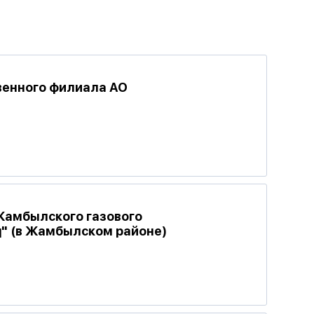
венного филиала АО
Жамбылского газового
" (в Жамбылском районе)