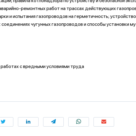
ций; правила котлонадзора по устройству и безопасной эксп
аварийно-ремонтных работ на трассах действующих газопро
арки и испытания газопроводов на герметичность; устройство
соединениях чугунных газопроводов и способы установки му
а работах с вредными условиями труда