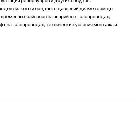
луатации резервуаров и других сосудов,
водов низкого и среднего давлений диаметром до
 временных байпасов на аварийных газопроводах;
фт на газопроводах; технические условия монтажа и