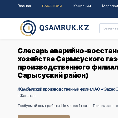
Главная
ВАКАНСИИ
Компании
Меропри
Слесарь аварийно-восстан
хозяйстве Сарысуского га
производственного филиала
Сарысуский район)
Жамбылский производственный филиал АО «QazaqG
г.Жанатас
Требуемый опыт работы: Не менее 1 года
Полная занят