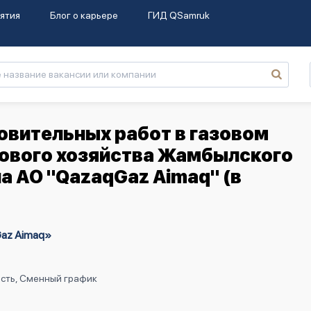
ятия
Блог о карьере
ГИД QSamruk
овительных работ в газовом
зового хозяйства Жамбылского
 АО "QazaqGaz Aimaq" (в
az Aimaq»
ость, Сменный график