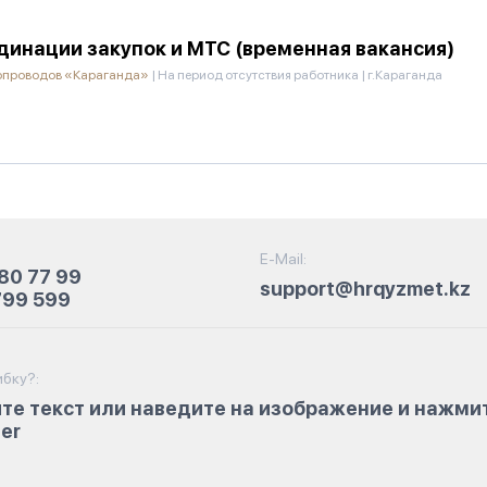
инации закупок и МТС (временная вакансия)
зопроводов «Караганда»
|
На период отсутствия работника
|
г.Караганда
E-Mail:
80 77 99
support@hrqyzmet.kz
799 599
бку?:
те текст или наведите на изображение и нажми
ter