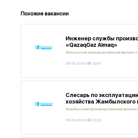
Похожие вакансии
Инженер службы произво
«QazaqGaz Aimaq»
Жетысуский производственный филиал 
06.08.2026
|
3364
Слесарь по эксплуатаци
хозяйства Жамбылского 
Жамбылский производственный филиал
06.08.2026
|
3328