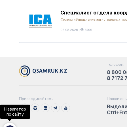
Специалист отдела коорд
Филиал «Управление магистральных га
05.08.2026
|
3991
Телефон:
8 800 0
8 7172 
Присоединяйтесь
Нашли оши
Выдели
Навигатор
Ctrl+En
по сайту