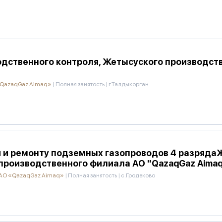
дственного контроля, Жетысуского производст
«QazaqGaz Aimaq»
|
Полная занятость
|
г.Талдыкорган
и и ремонту подземных газопроводов 4 разряда
производственного филиала АО "QazaqGaz Aimaq
 АО «QazaqGaz Aimaq»
|
Полная занятость
|
с.Гродеково