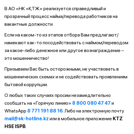
В АО «НК «ҚТЖ» реализуется справедливый и
прозрачный процесс найма/перевода работников на
вакантные должности.
Если на каком-то из этапов отбора Вам предлагают/
намекают как-то посодействовать с наймом/переводом
за какое-либо денежное или другое вознаграждение –
это мошенничество!
Призываем Вас быть осторожными, не участвовать в
мошеннических схемах и не содействовать проявлениям
бытовой коррупции.
О любых таких случаях просим незамедлительно
сообщать на «Горячую линию»
8 800 080 47 47
и
WhatsApp
8 771 191 88 16
. Либо на электронную почту
mail@sk-hotline.kz
или в мобильное приложение
KTZ
HSE ISPB
.