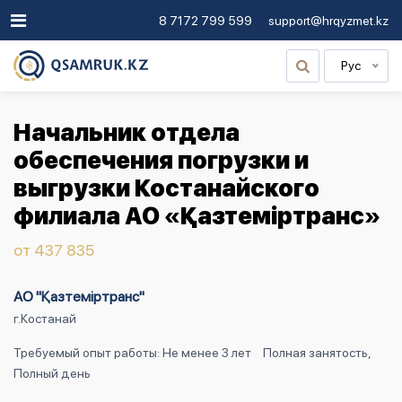
8 7172 799 599
support@hrqyzmet.kz
Рус
Начальник отдела
обеспечения погрузки и
выгрузки Костанайского
филиала АО «Қазтемiртранс»
от 437 835
АО "Қазтеміртранс"
г.Костанай
Требуемый опыт работы: Не менее 3 лет
Полная занятость,
Полный день