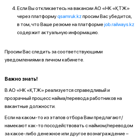
Если Вы откликаетесь на вакансии АО «НК «ҚТЖ»
через платформу
qsamruk.kz
просим Вас убедится,
в том, что Ваше резюме на платформе
job.railways.kz
содержит актуальную информацию.
Просим Вас следить за соответствующими
уведомлениями в личном кабинете.
Важно знать!
В АО «НК «ҚТЖ» реализуется справедливый и
прозрачный процесс найма/перевода работников на
вакантные должности.
Если на каком-то из этапов отбора Вам предлагают/
намекают как-то посодействовать с наймом/переводом
за какое-либо денежное или другое вознаграждение –