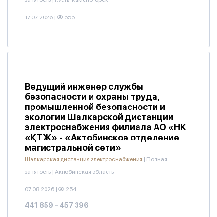
занятость
|
г.Усть-Каменогорск
17.07.2026
|
555
Ведущий инженер службы
безопасности и охраны труда,
промышленной безопасности и
экологии Шалкарской дистанции
электроснабжения филиала АО «НК
«ҚТЖ» - «Актобинское отделение
магистральной сети»
Шалкарская дистанция электроснабжения
|
Полная
занятость
|
Актюбинская область
07.08.2026
|
254
441 859 - 457 396