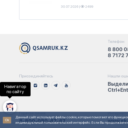
30.07.2026
|
2499
Телефон:
8 800 0
8 7172 
Присоединяйтесь
Нашли оши
Выдели
Навигатор
Ctrl+En
по сайту
Горячая линия:
Интернет-
Данный сайт использует файлы cookie, которые помогают его функцио
Ok
8-800-080-47-47
www.sk-
индивидуальный пользовательский интерфейс. Если Вы продолжаете п