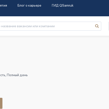
ятия
Блог о карьере
ГИД QSamruk
сть, Полный день