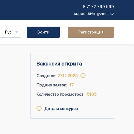
8 7172 799 599
support@hrqyzmet.kz
Рус
Войти
Регистрация
Вакансия открыта
Создана:
27.12.2025
Подано заявок:
17
Количество просмотров:
5165
Детали конкурса