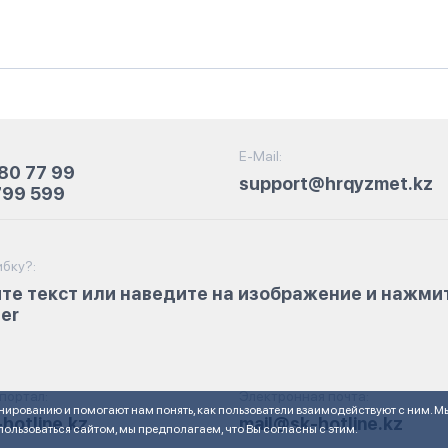
E-Mail:
80 77 99
support@hrqyzmet.kz
799 599
бку?:
те текст или наведите на изображение и нажми
ter
портал:
Электронная почта:
нированию и помогают нам понять, как пользователи взаимодействуют с ним. М
hotline.kz
mail@sk-hotline.kz
ользоваться сайтом, мы предполагаем, что Вы согласны с этим.