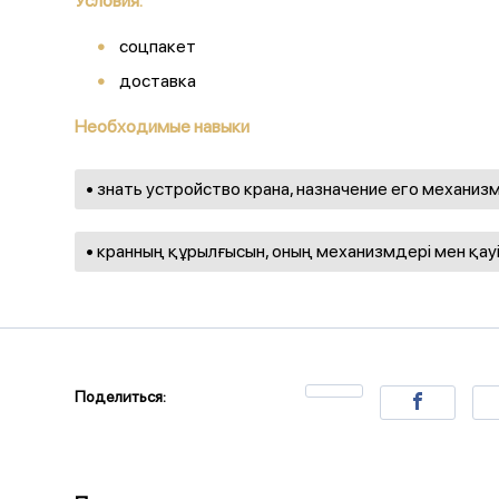
Условия:
соцпакет
доставка
Необходимые навыки
• знать устройство крана, назначение его механиз
• кранның құрылғысын, оның механизмдері мен қауі
Поделиться: