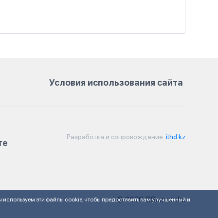
Условия использования сайта
Разработка и сопровождение
ithd.kz
те
© 2026 QSamruk.kz
ы используем эти файлы cookie, чтобы предоставить вам улучшенный и