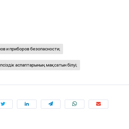
мов и приборов безопасности;
псіздік аспаптарының мақсатын білуі;