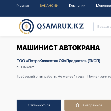
Главная
ВАКАНСИИ
Компании
Меропри
МАШИНИСТ АВТОКРАНА
ТОО «ПетроКазахстан Ойл Продактс» (ПКОП)
г.Шымкент
Требуемый опыт работы: Не менее 1 года
Полная занято
Откликнуться
В избранное