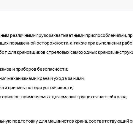
ым различными грузозахватыватными приспособлениями, при 
их повышенной осторожности, а также при выполнении рабо
бот для крановщиков стреловых самоходных кранов, инструкц
измов и приборов безопасности;
я механизмами крана и ухода за ними;
а и причины потери устойчивости;
териалов, применяемых для смазки трущихся частей крана;
льную подготовку для машинистов крана, соответствующий о