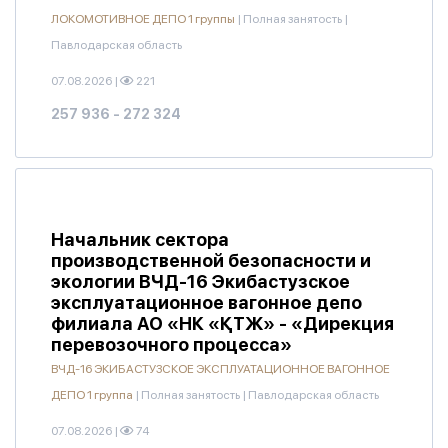
ЛОКОМОТИВНОЕ ДЕПО 1 группы
|
Полная занятость
|
Павлодарская область
07.08.2026
|
221
257 936 - 272 324
Начальник сектора
производственной безопасности и
экологии ВЧД-16 Экибастузское
эксплуатационное вагонное депо
филиала АО «НК «ҚТЖ» - «Дирекция
перевозочного процесса»
ВЧД-16 ЭКИБАСТУЗСКОЕ ЭКСПЛУАТАЦИОННОЕ ВАГОННОЕ
ДЕПО 1 группа
|
Полная занятость
|
Павлодарская область
07.08.2026
|
74