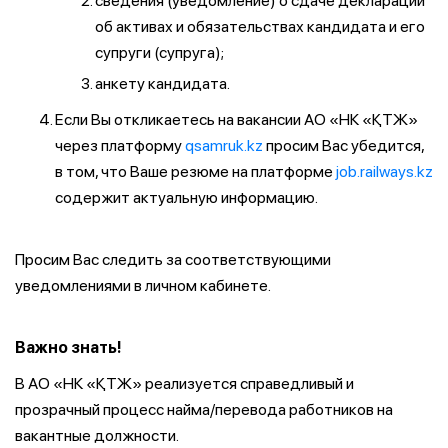
сведения (уведомление) о сдаче декларации
об активах и обязательствах кандидата и его
супруги (супруга);
анкету кандидата.
Если Вы откликаетесь на вакансии АО «НК «ҚТЖ»
через платформу
qsamruk.kz
просим Вас убедится,
в том, что Ваше резюме на платформе
job.railways.kz
содержит актуальную информацию.
Просим Вас следить за соответствующими
уведомлениями в личном кабинете.
Важно знать!
В АО «НК «ҚТЖ» реализуется справедливый и
прозрачный процесс найма/перевода работников на
вакантные должности.