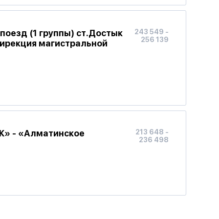
оезд (1 группы) ст.Достык
243 549 -
256 139
ирекция магистральной
Ж» - «Алматинское
213 648 -
236 498