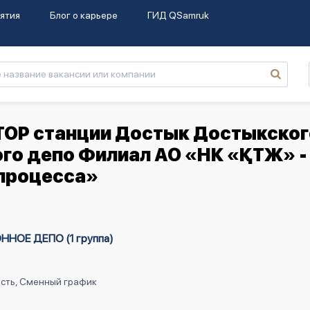
ятия
Блог о карьере
ГИД QSamruk
ТОР станции Достык Достыкског
ого депо Филиал АО «НК «ҚТЖ» -
процесса»
ОЕ ДЕПО (1 группа)
ость, Сменный график