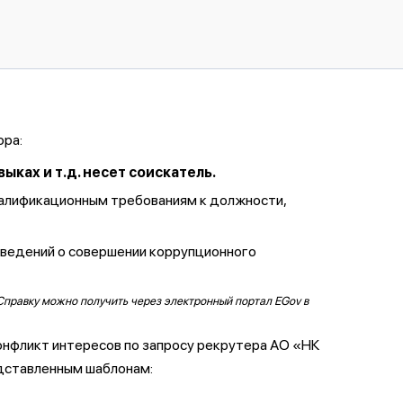
ора:
ках и т.д. несет соискатель.
валификационным требованиям к должности,
сведений о совершении коррупционного
Справку можно получить через электронный портал EGov в
онфликт интересов по запросу рекрутера АО «НК
дставленным шаблонам: