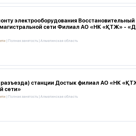
онту электрооборудования Восстановительный п
магистральной сети Филиал АО «НК «ҚТЖ» - «Д
сети
|
Полная занятость
|
Алматинская область
0 разъезда) станции Достык филиал АО «НК «ҚТ
й сети»
сети
|
Полная занятость
|
Алматинская область