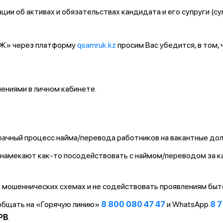
ии об активах и обязательствах кандидата и его супруги (су
ҚТЖ» через платформу
qsamruk.kz
просим Вас убедится, в том,
ниями в личном кабинете.
ачный процесс найма/перевода работников на вакантные до
т/намекают как-то посодействовать с наймом/переводом за 
 мошеннических схемах и не содействовать проявлениям быт
ообщать на «Горячую линию»
8 800 080 47 47
и WhatsApp
8 7
PB
.