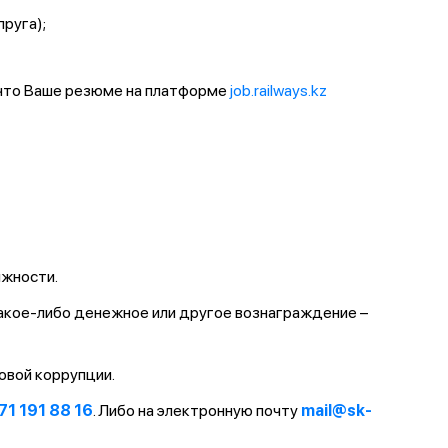
пруга);
 что Ваше резюме на платформе
job.railways.kz
лжности.
какое-либо денежное или другое вознаграждение –
овой коррупции.
71 191 88 16
. Либо на электронную почту
mail@sk-