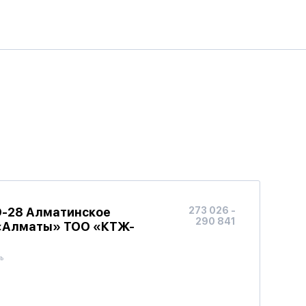
Э-28 Алматинское
273 026 -
290 841
-«Алматы» ТОО «КТЖ-
ь