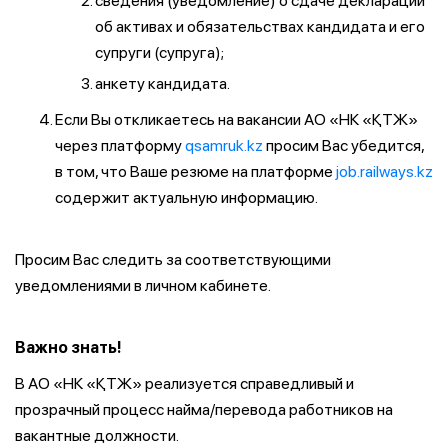
сведения (уведомление) о сдаче декларации
об активах и обязательствах кандидата и его
супруги (супруга);
анкету кандидата.
Если Вы откликаетесь на вакансии АО «НК «ҚТЖ»
через платформу
qsamruk.kz
просим Вас убедится,
в том, что Ваше резюме на платформе
job.railways.kz
содержит актуальную информацию.
Просим Вас следить за соответствующими
уведомлениями в личном кабинете.
Важно знать!
В АО «НК «ҚТЖ» реализуется справедливый и
прозрачный процесс найма/перевода работников на
вакантные должности.