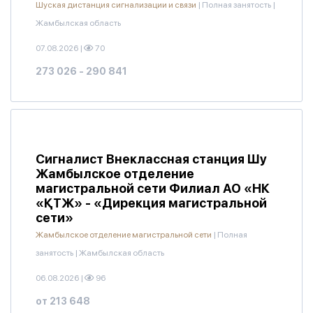
Шуская дистанция сигнализации и связи
|
Полная занятость
|
Жамбылская область
07.08.2026
|
70
273 026 - 290 841
Сигналист Внеклассная станция Шу
Жамбылское отделение
магистральной сети Филиал АО «НК
«ҚТЖ» - «Дирекция магистральной
сети»
Жамбылское отделение магистральной сети
|
Полная
занятость
|
Жамбылская область
06.08.2026
|
96
от 213 648