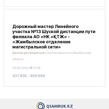
Дорожный мастер Линейного
участка №13 Шуской дистанции пути
филиала АО «НК «ҚТЖ» -
«Жамбылское отделение
магистральной сети»
Шуская дистанция пути
|
Полная занятость
|
Жамбылская
область
05.08.2026
|
2738
437 835 - 459 889