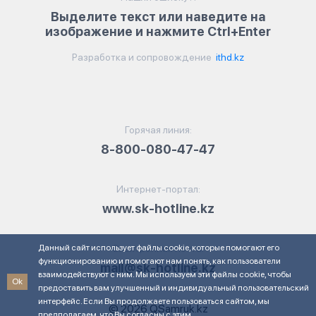
Выделите текст или наведите на
изображение и нажмите Ctrl+Enter
Разработка и сопровождение
ithd.kz
Горячая линия:
8-800-080-47-47
Интернет-портал:
www.sk-hotline.kz
Данный сайт использует файлы cookie, которые помогают его
Электронная почта:
функционированию и помогают нам понять, как пользователи
mail@sk-hotline.kz
взаимодействуют с ним. Мы используем эти файлы cookie, чтобы
Ok
предоставить вам улучшенный и индивидуальный пользовательский
интерфейс. Если Вы продолжаете пользоваться сайтом, мы
© 2026 QSamruk.kz
предполагаем, что Вы согласны с этим.