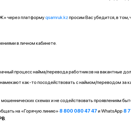
ҚТЖ» через платформу
qsamruk.kz
просим Вас убедится, в том,
ниями в личном кабинете.
ачный процесс найма/перевода работников на вакантные до
т/намекают как-то посодействовать с наймом/переводом за 
 мошеннических схемах и не содействовать проявлениям быт
ообщать на «Горячую линию»
8 800 080 47 47
и WhatsApp
8 7
PB
.