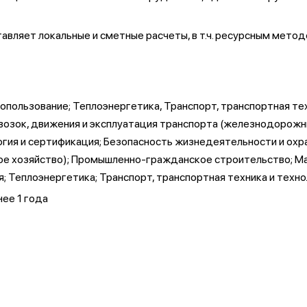
авляет локальные и сметные расчеты, в т.ч. ресурсным метод
опользование; Теплоэнергетика, Транспорт, транспортная тех
возок, движения и эксплуатация транспорта (железнодорожн
гия и сертификация; Безопасность жизнедеятельности и ох
вое хозяйство); Промышленно-гражданское строительство; М
 Теплоэнергетика; Транспорт, транспортная техника и техно
ее 1 года