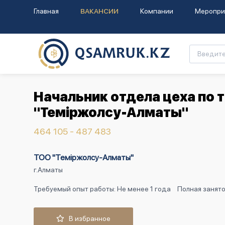
Главная
ВАКАНСИИ
Компании
Меропри
Начальник отдела цеха по
"Теміржолсу-Алматы"
464 105 - 487 483
ТОО "Теміржолсу-Алматы"
г.Алматы
Требуемый опыт работы: Не менее 1 года
Полная занято
В избранное