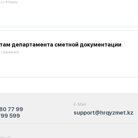
ь
|
г.Атырау
там департамента сметной документации
|
г.Шымкент
E-Mail:
80 77 99
support@hrqyzmet.kz
799 599