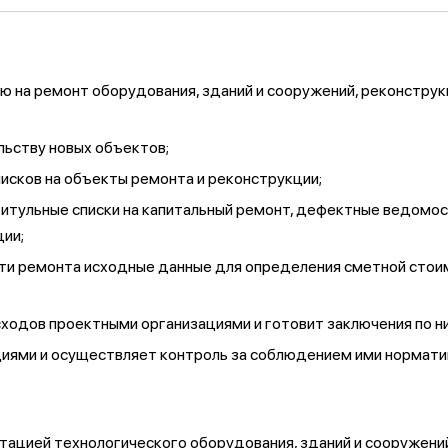
на ремонт оборудования, зданий и сооружений, реконструк
льству новых объектов;
писков на объекты ремонта и реконструкции;
итульные списки на капитальный ремонт, дефектные ведомос
ии;
сти ремонта исходные данные для определения сметной стои
ходов проектными организациями и готовит заключения по н
иями и осуществляет контроль за соблюдением ими норматив
тацией технологического оборудования, зданий и сооружений