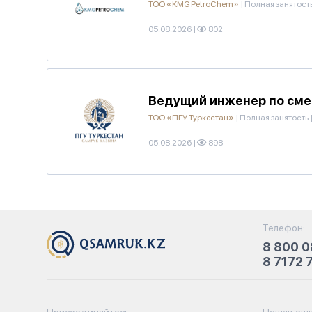
ТОО «KMG PetroChem»
|
Полная занятост
05.08.2026
|
802
Ведущий инженер по сме
ТОО «ПГУ Туркестан»
|
Полная занятость
05.08.2026
|
898
Телефон:
8 800 0
8 7172 