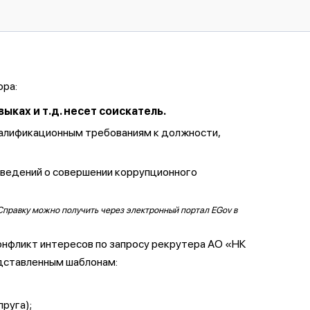
ора:
ках и т.д. несет соискатель.
валификационным требованиям к должности,
сведений о совершении коррупционного
Справку можно получить через электронный портал EGov в
онфликт интересов по запросу рекрутера АО «НК
дставленным шаблонам:
пруга);