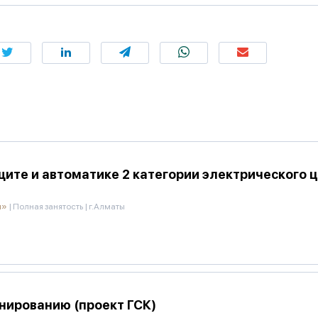
ите и автоматике 2 категории электрического ц
и»
|
Полная занятость
|
г.Алматы
нированию (проект ГСК)