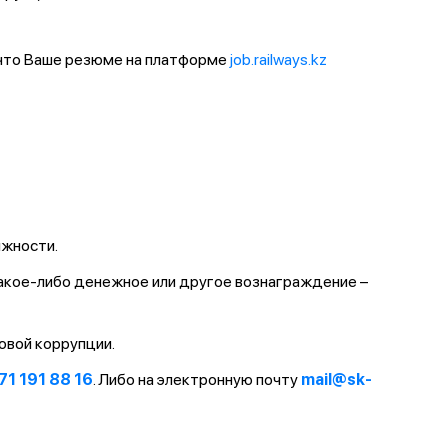
 что Ваше резюме на платформе
job.railways.kz
лжности.
какое-либо денежное или другое вознаграждение –
овой коррупции.
71 191 88 16
. Либо на электронную почту
mail@sk-