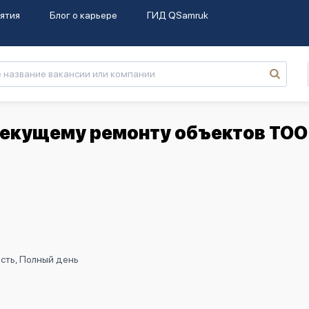
ятия
Блог о карьере
ГИД QSamruk
 текущему ремонту объектов ТОО
сть, Полный день