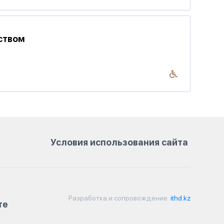
ством
Условия использования сайта
Разработка и сопровождение
ithd.kz
те