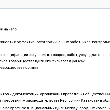
и на него
ивности и эффективности подчиненных работников, контроли
спецификации закупаемых товаров, работ, услуг для головн
фиса Товарищества и/или его филиалов в рамках
Товариществе порядке;
ектов и документации, организация проведения общественных
 требованиям законодательства Республики Казахстан в об
ельно по профилю в национальных и/или международных компан