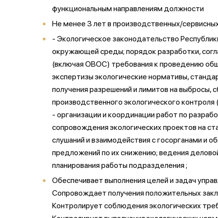
функциональным направлениям должности
Не менее 3 лет в производственных/сервисны
- Экологическое законодательство Республики
окружающей среды; порядок разработки, согл
(включая ОВОС) требования к проведению общ
экспертизы экологические нормативы, стандарт
получения разрешений и лимитов на выбросы, 
производственного экологического контроля 
- организации и координации работ по разраб
сопровождения экологических проектов на ст
слушаний и взаимодействия с госорганами и о
предложений по их снижению; ведения деловой
планирования работы подразделения ;
Обеспечивает выполнения целей и задач управ
Сопровождает получения положительных закл
Контролирует соблюдения экологических треб