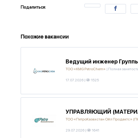
Поделиться:
Похожие вакансии
Ведущий инженер Группы
ТОО «KMG PetroChem»
|
Полная занятост
17.07.2026
|
1525
УПРАВЛЯЮЩИЙ (МАТЕРИА
ТОО «ПетроКазахстан Ойл Продактс» (
29.07.2026
|
1641