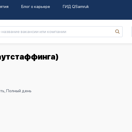
ятия
Блог о карьере
ГИД QSamruk
 аутстаффинга)
ть, Полный день