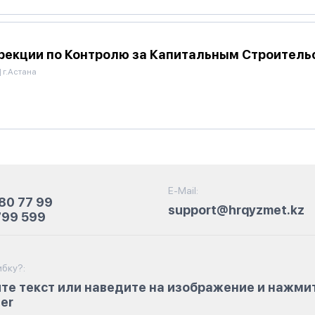
рекции по Контролю за Капитальным Строитель
|
г.Астана
E-Mail:
80 77 99
support@hrqyzmet.kz
799 599
бку?:
те текст или наведите на изображение и нажми
ter