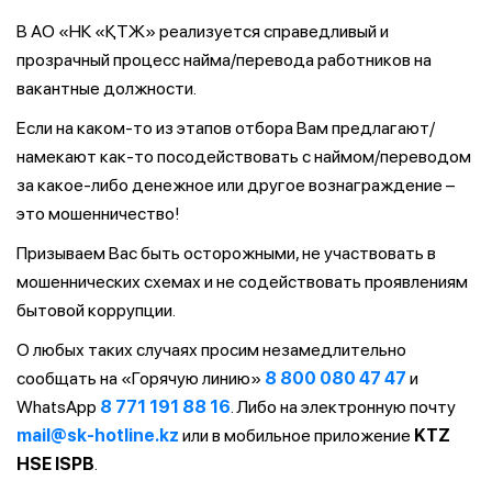
В АО «НК «ҚТЖ» реализуется справедливый и
прозрачный процесс найма/перевода работников на
вакантные должности.
Если на каком-то из этапов отбора Вам предлагают/
намекают как-то посодействовать с наймом/переводом
за какое-либо денежное или другое вознаграждение –
это мошенничество!
Призываем Вас быть осторожными, не участвовать в
мошеннических схемах и не содействовать проявлениям
бытовой коррупции.
О любых таких случаях просим незамедлительно
сообщать на «Горячую линию»
8 800 080 47 47
и
WhatsApp
8 771 191 88 16
. Либо на электронную почту
mail@sk-hotline.kz
или в мобильное приложение
KTZ
HSE ISPB
.