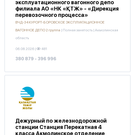
эксплуатационного вагонного депо
филиала АО «НК «ҚТЖ» - «Дирекция
перевозочного процесса»
ВЧД-34 КУРОРТ-БОРОВСКОЕ ЭКСПЛУАТАЦИОННОЕ
ВАГОННОЕ ДЕПО 2 группа
|
Полная занятость
|
Акмолинская
область
06.08.2026
|
481
380 879 - 396 996
Дежурный по железнодорожной
станции Станция Перекатная 4
класса Акмолинское отделение