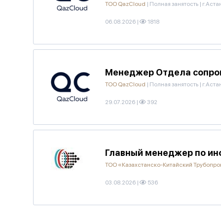
ТОО QazCloud
|
Полная занятость
|
г.Аста
06.08.2026
|
1818
Менеджер Отдела сопро
ТОО QazCloud
|
Полная занятость
|
г.Аста
29.07.2026
|
392
Главный менеджер по ин
ТОО «Казахстанско-Китайский Трубопр
03.08.2026
|
536