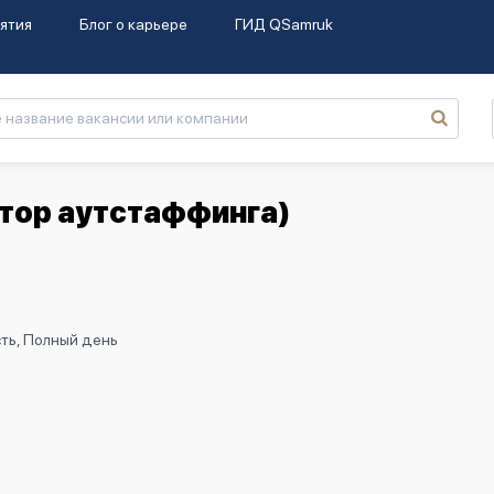
ятия
Блог о карьере
ГИД QSamruk
ктор аутстаффинга)
ть, Полный день