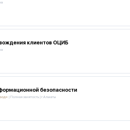
на
вождения клиентов ОЦИБ
на
формационной безопасности
овод»
|
Полная занятость
|
г.Алматы