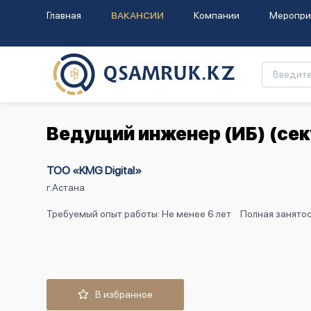
Главная
ВАКАНСИИ
Компании
Меропри
Ведущий инженер (ИБ) (се
ТОО «KMG Digital»
г.Астана
Требуемый опыт работы: Не менее 6 лет
Полная занятос
В избранное