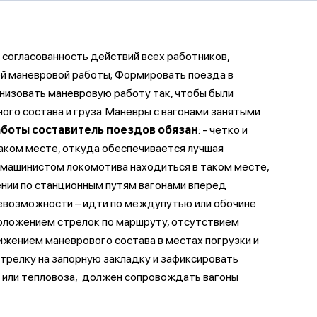
 согласованность действий всех работников,
ей маневровой работы; Формировать поезда в
низовать маневровую работу так, чтобы были
ого состава и груза. Маневры с вагонами занятыми
аботы составитель поездов обязан
: - четко и
таком месте, откуда обеспечивается лучшая
с машинистом локомотива находиться в таком месте,
ении по станционным путям вагонами вперед
 невозможности – идти по междупутью или обочине
положением стрелок по маршруту, отсутствием
вижением маневрового состава в местах погрузки и
стрелку на запорную закладку и зафиксировать
 или тепловоза, должен сопровождать вагоны