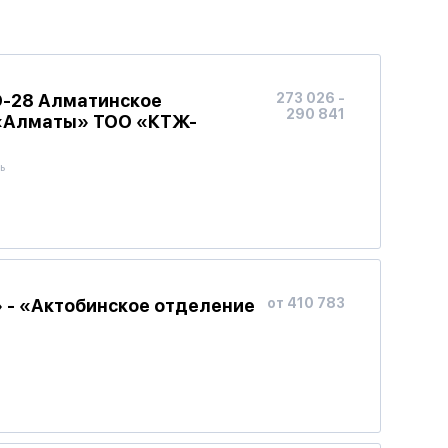
Э-28 Алматинское
273 026 -
290 841
-«Алматы» ТОО «КТЖ-
ь
» - «Актобинское отделение
от 410 783