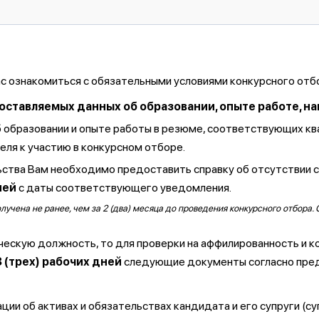
ас ознакомиться с обязательными условиями конкурсного отб
тавляемых данных об образовании, опыте работе, навы
б образовании и опыте работы в резюме, соответствующих к
ля к участию в конкурсном отборе.
ства Вам необходимо предоставить справку об отсутствии 
ней
с даты соответствующего уведомления.
чена не ранее, чем за 2 (два) месяца до проведения конкурсного отбора. 
ческую должность, то для проверки на аффилированность и к
3 (трех) рабочих дней
следующие документы согласно пре
ии об активах и обязательствах кандидата и его супруги (су