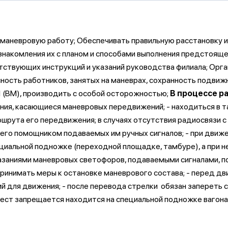
 маневровую работу; Обеспечивать правильную расстановку и
ознакомления их с планом и способами выполнения предстоящ
тствующих инструкций и указаний руководства филиала; Орга
ость работников, занятых на маневрах, сохранность подвижн
1 (ВМ), производить с особой осторожностью;
В процессе р
ния, касающиеся маневровых передвижений; - находиться в 
шрута его передвижения; в случаях отсутствия радиосвязи 
его помощником подаваемых им ручных сигналов; - при движ
пециальной подножке (переходной площадке, тамбуре), а при
казаниями маневровых светофоров, подаваемыми сигналами, 
принимать меры к остановке маневрового состава; - перед д
й для движения; - после перевода стрелки обязан запереть 
ест запрещается находится на специальной подножке вагона