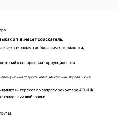
ора:
ках и т.д. несет соискатель.
валификационным требованиям к должности,
сведений о совершении коррупционного
Справку можно получить через электронный портал EGov в
онфликт интересов по запросу рекрутера АО «НК
дставленным шаблонам:
пруга);