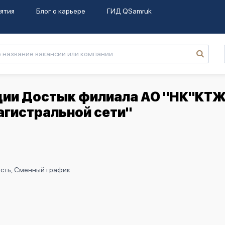
ятия
Блог о карьере
ГИД QSamruk
ции Достык филиала АО "НК"КТЖ
агистральной сети"
ость, Сменный график