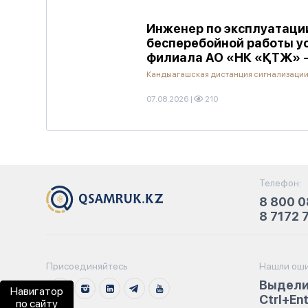
Инженер по эксплуатации
бесперебойной работы ус
филиала АО «НК «ҚТЖ» -
Кандыагашская дистанция сигнализации
07.08.2026
|
210
Телефон:
8 800 0
8 7172 
Присоединяйтесь
Нашли оши
Выдели
Навигатор
Ctrl+En
по сайту