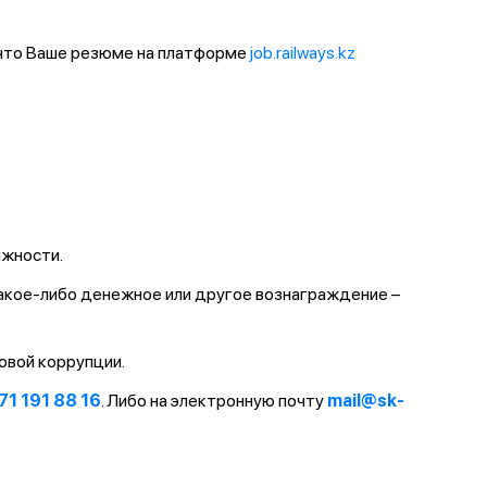
 что Ваше резюме на платформе
job.railways.kz
лжности.
какое-либо денежное или другое вознаграждение –
овой коррупции.
71 191 88 16
. Либо на электронную почту
mail@sk-