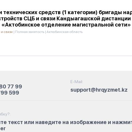
 технических средств (1 категории) бригады н
тройств СЦБ и связи Кандыагашской дистанции 
 «Актобинское отделение магистральной сети»
 и связи
|
Полная занятость
|
Актюбинская область
E-Mail:
80 77 99
support@hrqyzmet.kz
799 599
бку?:
те текст или наведите на изображение и нажми
ter