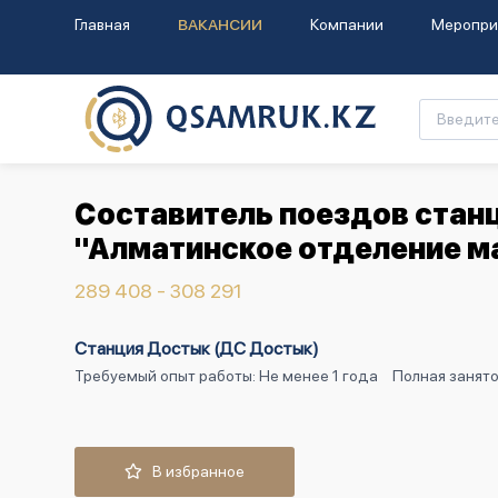
Главная
ВАКАНСИИ
Компании
Меропри
Составитель поездов стан
"Алматинское отделение м
289 408 - 308 291
Станция Достык (ДС Достык)
Требуемый опыт работы: Не менее 1 года
Полная занят
В избранное