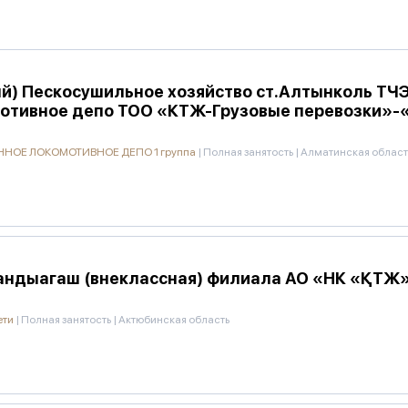
й) Пескосушильное хозяйство ст.Алтынколь ТЧ
мотивное депо ТОО «КТЖ-Грузовые перевозки»
НОЕ ЛОКОМОТИВНОЕ ДЕПО 1 группа
|
Полная занятость
|
Алматинская област
Кандыагаш (внеклассная) филиала АО «НК «ҚТЖ
ети
|
Полная занятость
|
Актюбинская область