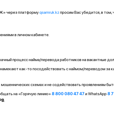
ҚТЖ» через платформу
qsamruk.kz
просим Вас убедится, в том,
ниями в личном кабинете.
ачный процесс найма/перевода работников на вакантные до
т/намекают как-то посодействовать с наймом/переводом за 
 мошеннических схемах и не содействовать проявлениям быт
ообщать на «Горячую линию»
8 800 080 47 47
и WhatsApp
8 7
PB
.