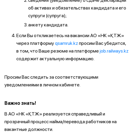
сведения (уведомление) о сдаче декларации
об активах и обязательствах кандидата и его
супруги (супруга);
анкету кандидата.
Если Вы откликаетесь на вакансии АО «НК «ҚТЖ»
через платформу
qsamruk.kz
просим Вас убедится,
в том, что Ваше резюме на платформе
job.railways.kz
содержит актуальную информацию.
Просим Вас следить за соответствующими
уведомлениями в личном кабинете.
Важно знать!
В АО «НК «ҚТЖ» реализуется справедливый и
прозрачный процесс найма/перевода работников на
вакантные должности.