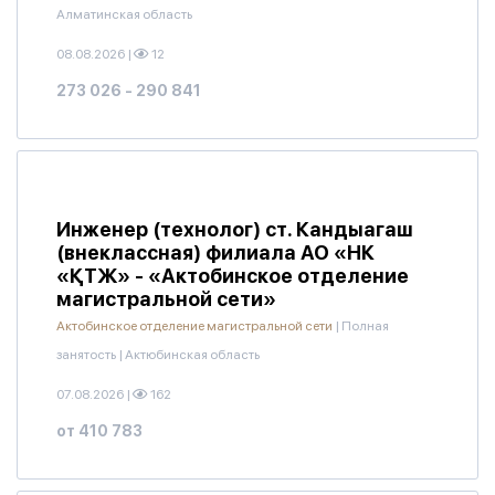
Алматинская область
08.08.2026
|
12
273 026 - 290 841
Инженер (технолог) ст. Кандыагаш
(внеклассная) филиала АО «НК
«ҚТЖ» - «Актобинское отделение
магистральной сети»
Актобинское отделение магистральной сети
|
Полная
занятость
|
Актюбинская область
07.08.2026
|
162
от 410 783