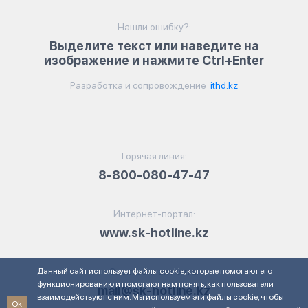
Нашли ошибку?:
Выделите текст или наведите на
изображение и нажмите Ctrl+Enter
Разработка и сопровождение
ithd.kz
Горячая линия:
8-800-080-47-47
Интернет-портал:
www.sk-hotline.kz
Данный сайт использует файлы cookie, которые помогают его
Электронная почта:
функционированию и помогают нам понять, как пользователи
mail@sk-hotline.kz
взаимодействуют с ним. Мы используем эти файлы cookie, чтобы
Ok