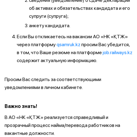
сведения (уведомление) о сдаче декларации
об активах и обязательствах кандидата и его
супруги (супруга);
анкету кандидата.
Если Вы откликаетесь на вакансии АО «НК «ҚТЖ»
через платформу
qsamruk.kz
просим Вас убедится,
в том, что Ваше резюме на платформе
job.railways.kz
содержит актуальную информацию.
Просим Вас следить за соответствующими
уведомлениями в личном кабинете.
Важно знать!
В АО «НК «ҚТЖ» реализуется справедливый и
прозрачный процесс найма/перевода работников на
вакантные должности.