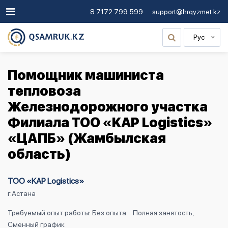
8 7172 799 599
support@hrqyzmet.kz
Рус
Помощник машиниста
тепловоза
Железнодорожного участка
Филиала ТОО «KAP Logistics»
«ЦАПБ» (Жамбылская
область)
ТОО «KAP Logistics»
г.Астана
Требуемый опыт работы: Без опыта
Полная занятость,
Сменный график