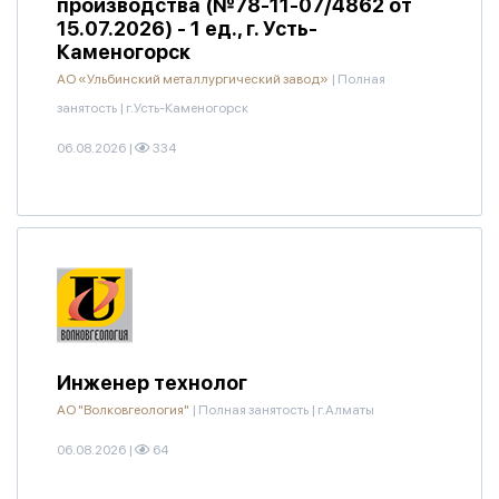
производства (№78-11-07/4862 от
15.07.2026) - 1 ед., г. Усть-
Каменогорск
АО «Ульбинский металлургический завод»
|
Полная
занятость
|
г.Усть-Каменогорск
06.08.2026
|
334
Инженер технолог
АО "Волковгеология"
|
Полная занятость
|
г.Алматы
06.08.2026
|
64