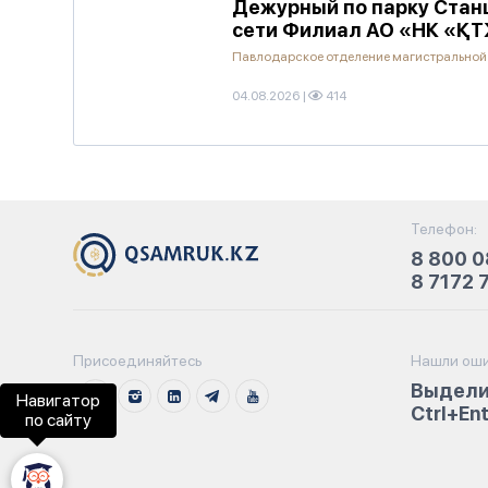
Дежурный по парку Стан
сети Филиал АО «НК «Қ
Павлодарское отделение магистральной
04.08.2026
|
414
Телефон:
8 800 0
8 7172 
Присоединяйтесь
Нашли оши
Выдели
Навигатор
Ctrl+En
по сайту