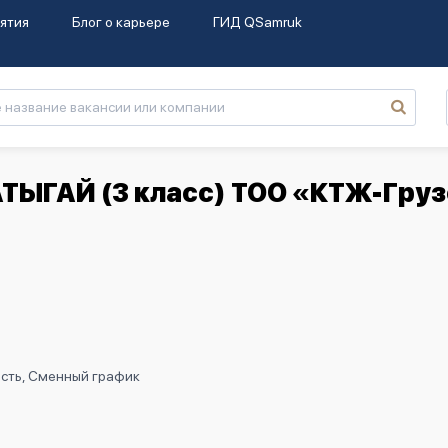
ятия
Блог о карьере
ГИД QSamruk
АТЫГАЙ (3 класс) ТОО «КТЖ-Гру
ость, Сменный график