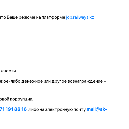
 что Ваше резюме на платформе
job.railways.kz
лжности.
какое-либо денежное или другое вознаграждение –
овой коррупции.
71 191 88 16
. Либо на электронную почту
mail@sk-