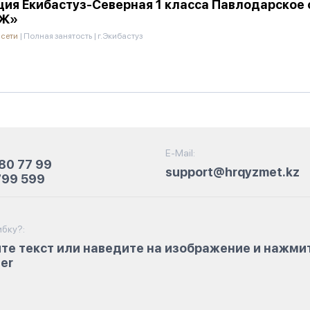
ция Екибастуз-Северная 1 класса Павлодарское
ТЖ»
 сети
|
Полная занятость
|
г.Экибастуз
E-Mail:
80 77 99
support@hrqyzmet.kz
799 599
бку?:
те текст или наведите на изображение и нажми
ter