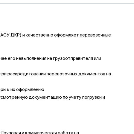
(АСУ ДКР) и качественно оформляет перевозочные
чае его невыполнения на грузоотправителя или
и при раскредитовании перевозочных документов на
еры к их оформлению
усмотренную документацию по учету погрузки и
 Грузовая и коммерческая работа на