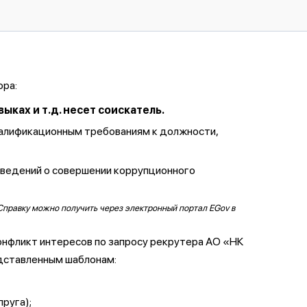
ора:
ках и т.д. несет соискатель.
валификационным требованиям к должности,
сведений о совершении коррупционного
Справку можно получить через электронный портал EGov в
онфликт интересов по запросу рекрутера АО «НК
дставленным шаблонам:
пруга);