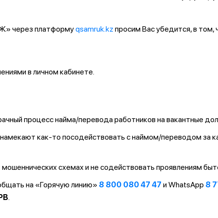
ҚТЖ» через платформу
qsamruk.kz
просим Вас убедится, в том,
ниями в личном кабинете.
ачный процесс найма/перевода работников на вакантные до
т/намекают как-то посодействовать с наймом/переводом за 
 мошеннических схемах и не содействовать проявлениям быт
ообщать на «Горячую линию»
8 800 080 47 47
и WhatsApp
8 7
PB
.