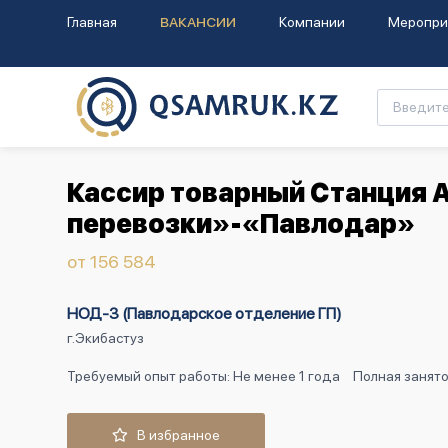
Главная
ВАКАНСИИ
Компании
Меропри
Кассир товарный Станция 
перевозки»-«Павлодар»
от 156 584
НОД-3 (Павлодарское отделение ГП)
г.Экибастуз
Требуемый опыт работы: Не менее 1 года
Полная занят
В избранное