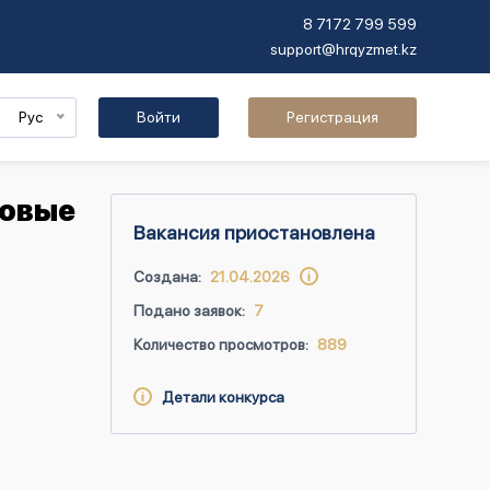
8 7172 799 599
support@hrqyzmet.kz
Рус
Войти
Регистрация
зовые
Вакансия приостановлена
Создана:
21.04.2026
Подано заявок:
7
Количество просмотров:
889
Детали конкурса