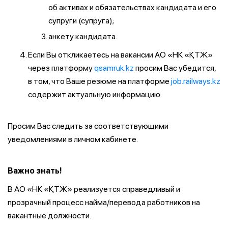
об активах и обязательствах кандидата и его
супруги (супруга);
анкету кандидата.
Если Вы откликаетесь на вакансии АО «НК «ҚТЖ»
через платформу
qsamruk.kz
просим Вас убедится,
в том, что Ваше резюме на платформе
job.railways.kz
содержит актуальную информацию.
Просим Вас следить за соответствующими
уведомлениями в личном кабинете.
Важно знать!
В АО «НК «ҚТЖ» реализуется справедливый и
прозрачный процесс найма/перевода работников на
вакантные должности.