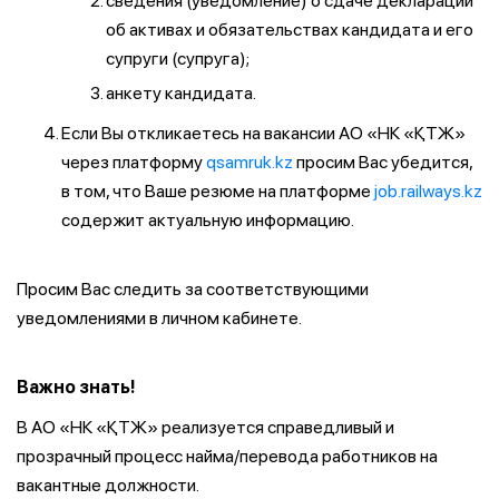
сведения (уведомление) о сдаче декларации
об активах и обязательствах кандидата и его
супруги (супруга);
анкету кандидата.
Если Вы откликаетесь на вакансии АО «НК «ҚТЖ»
через платформу
qsamruk.kz
просим Вас убедится,
в том, что Ваше резюме на платформе
job.railways.kz
содержит актуальную информацию.
Просим Вас следить за соответствующими
уведомлениями в личном кабинете.
Важно знать!
В АО «НК «ҚТЖ» реализуется справедливый и
прозрачный процесс найма/перевода работников на
вакантные должности.