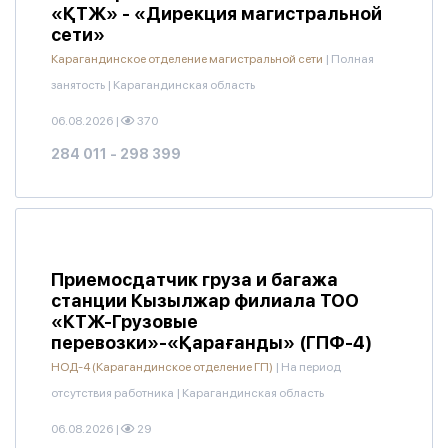
«ҚТЖ» - «Дирекция магистральной
сети»
Карагандинское отделение магистральной сети
|
Полная
занятость
|
Карагандинская область
06.08.2026
|
370
284 011 - 298 399
Приемосдатчик груза и багажа
станции Кызылжар филиала ТОО
«КТЖ-Грузовые
перевозки»-«Қарағанды» (ГПФ-4)
НОД-4 (Карагандинское отделение ГП)
|
На период
отсутствия работника
|
Карагандинская область
06.08.2026
|
29