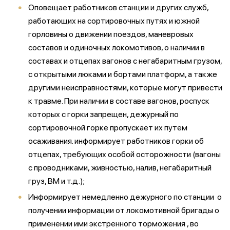
Оповещает работников станции и других служб,
работающих на сортировочных путях и южной
горловины о движении поездов, маневровых
составов и одиночных локомотивов, о наличии в
составах и отцепах вагонов с негабаритным грузом,
с открытыми люками и бортами платформ, а также
другими неисправностями, которые могут привести
к травме. При наличии в составе вагонов, роспуск
которых с горки запрещен, дежурный по
сортировочной горке пропускает их путем
осаживания. информирует работников горки об
отцепах, требующих особой осторожности (вагоны
с проводниками, живностью, налив, негабаритный
груз, ВМ и т.д.);
Информирует немедленно дежурного по станции о
получении информации от локомотивной бригады о
применении ими экстренного торможения , во