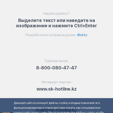
Нашли ошибку?:
Выделите текст или наведите на
изображение и нажмите Ctrl+Enter
Разработка и сопровождение
ithd.kz
Горячая линия:
8-800-080-47-47
Интернет-портал:
www.sk-hotline.kz
Данный сайт использует файлы cookie, которые помогают его
Электронная почта:
функционированию и помогают нам понять, как пользователи
mail@sk-hotline.kz
взаимодействуют с ним. Мы используем эти файлы cookie, чтобы