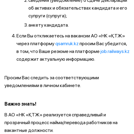
сведения (уведомление) о сдаче декларации
об активах и обязательствах кандидата и его
супруги (супруга);
анкету кандидата.
Если Вы откликаетесь на вакансии АО «НК «ҚТЖ»
через платформу
qsamruk.kz
просим Вас убедится,
в том, что Ваше резюме на платформе
job.railways.kz
содержит актуальную информацию.
Просим Вас следить за соответствующими
уведомлениями в личном кабинете.
Важно знать!
В АО «НК «ҚТЖ» реализуется справедливый и
прозрачный процесс найма/перевода работников на
вакантные должности.