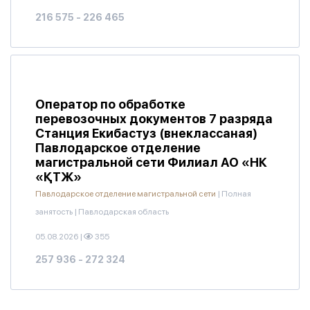
216 575 - 226 465
Оператор по обработке
перевозочных документов 7 разряда
Станция Екибастуз (внеклассаная)
Павлодарское отделение
магистральной сети Филиал АО «НК
«ҚТЖ»
Павлодарское отделение магистральной сети
|
Полная
занятость
|
Павлодарская область
05.08.2026
|
355
257 936 - 272 324