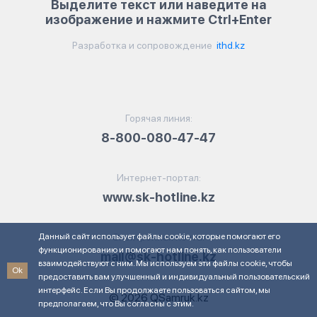
Выделите текст или наведите на
изображение и нажмите Ctrl+Enter
Разработка и сопровождение
ithd.kz
Горячая линия:
8-800-080-47-47
Интернет-портал:
www.sk-hotline.kz
Данный сайт использует файлы cookie, которые помогают его
Электронная почта:
функционированию и помогают нам понять, как пользователи
mail@sk-hotline.kz
взаимодействуют с ним. Мы используем эти файлы cookie, чтобы
Ok
предоставить вам улучшенный и индивидуальный пользовательский
интерфейс. Если Вы продолжаете пользоваться сайтом, мы
© 2026 QSamruk.kz
предполагаем, что Вы согласны с этим.