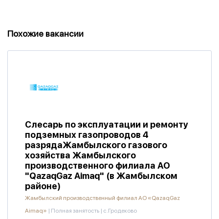
Похожие вакансии
Слесарь по эксплуатации и ремонту
подземных газопроводов 4
разрядаЖамбылского газового
хозяйства Жамбылского
производственного филиала АО
"QazaqGaz Aimaq" (в Жамбылском
районе)
Жамбылский производственный филиал АО «QazaqGaz
Aimaq»
|
Полная занятость
|
с.Гродеково