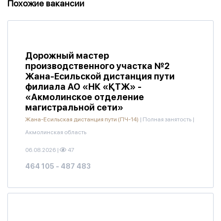
Похожие вакансии
Дорожный мастер
производственного участка №2
Жана-Есильской дистанция пути
филиала АО «НК «ҚТЖ» -
«Акмолинское отделение
магистральной сети»
Жана-Есильская дистанция пути (ПЧ-14)
|
Полная занятость
|
Акмолинская область
06.08.2026
|
47
464 105 - 487 483