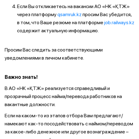
Если Вы откликаетесь на вакансии АО «НК «ҚТЖ»
через платформу
qsamruk.kz
просим Вас убедится,
в том, что Ваше резюме на платформе
job.railways.kz
содержит актуальную информацию.
Просим Вас следить за соответствующими
уведомлениями в личном кабинете.
Важно знать!
В АО «НК «ҚТЖ» реализуется справедливый и
прозрачный процесс найма/перевода работников на
вакантные должности.
Если на каком-то из этапов отбора Вам предлагают/
намекают как-то посодействовать с наймом/переводом
за какое-либо денежное или другое вознаграждение –