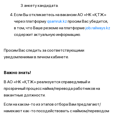
анкету кандидата.
Если Вы откликаетесь на вакансии АО «НК «ҚТЖ»
через платформу
qsamruk.kz
просим Вас убедится,
в том, что Ваше резюме на платформе
job.railways.kz
содержит актуальную информацию.
Просим Вас следить за соответствующими
уведомлениями в личном кабинете.
Важно знать!
В АО «НК «ҚТЖ» реализуется справедливый и
прозрачный процесс найма/перевода работников на
вакантные должности.
Если на каком-то из этапов отбора Вам предлагают/
намекают как-то посодействовать с наймом/переводом