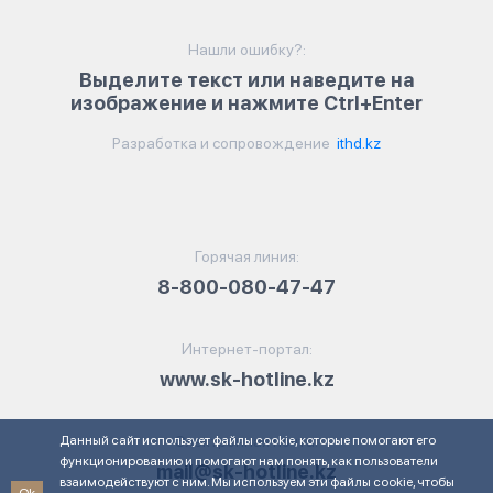
Нашли ошибку?:
Выделите текст или наведите на
изображение и нажмите Ctrl+Enter
Разработка и сопровождение
ithd.kz
Горячая линия:
8-800-080-47-47
Интернет-портал:
www.sk-hotline.kz
Данный сайт использует файлы cookie, которые помогают его
Электронная почта:
функционированию и помогают нам понять, как пользователи
mail@sk-hotline.kz
взаимодействуют с ним. Мы используем эти файлы cookie, чтобы
Ok