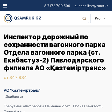
8 7172 799 599
support@hrqyzmet.kz
Рус
Инспектор дорожный по
сохранности вагонного парка
Отдела вагонного парка (ст.
Екибастуз-2) Павлодарского
филиала АО «Қазтемiртранс»
от 347 984
АО "Қазтеміртранс"
г.Экибастуз
Требуемый опыт работы: Не менее 2 лет
Полная занятость,
Полный день