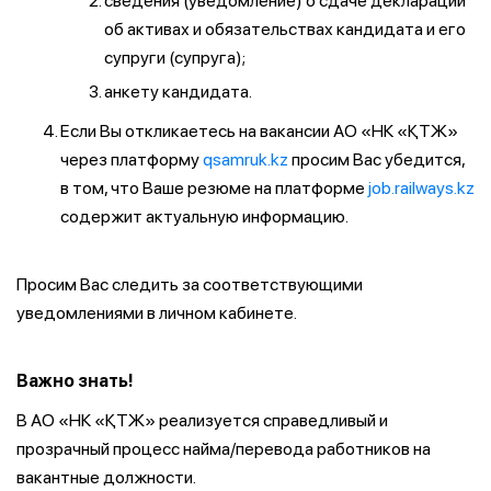
сведения (уведомление) о сдаче декларации
об активах и обязательствах кандидата и его
супруги (супруга);
анкету кандидата.
Если Вы откликаетесь на вакансии АО «НК «ҚТЖ»
через платформу
qsamruk.kz
просим Вас убедится,
в том, что Ваше резюме на платформе
job.railways.kz
содержит актуальную информацию.
Просим Вас следить за соответствующими
уведомлениями в личном кабинете.
Важно знать!
В АО «НК «ҚТЖ» реализуется справедливый и
прозрачный процесс найма/перевода работников на
вакантные должности.