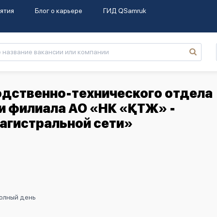
ятия
Блог о карьере
ГИД QSamruk
дственно-технического отдела
и филиала АО «НК «ҚТЖ» -
агистральной сети»
Полный день