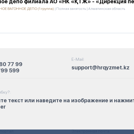
ное депо филиала АО «НК «ҚТЖ» - «Дирекция п
Е ВАГОННОЕ ДЕПО (1 группа)
|
Полная занятость
|
Алматинская область
E-Mail:
80 77 99
support@hrqyzmet.kz
799 599
бку?:
те текст или наведите на изображение и нажми
ter
портал:
Электронная почта: