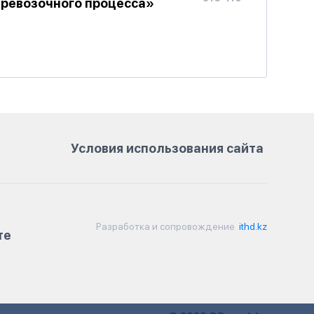
еревозочного процесса»
Условия использования сайта
Разработка и сопровождение
ithd.kz
те