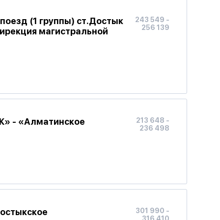
оезд (1 группы) ст.Достык
243 549 -
256 139
ирекция магистральной
Ж» - «Алматинское
213 648 -
236 498
Достыкское
301 990 -
316 410