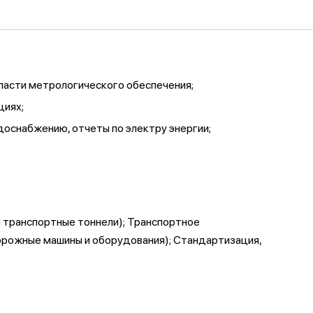
бласти метрологического обеспечения;
циях;
доснабжению, отчеты по электру энергии;
и транспортные тоннели); Транспортное
орожные машины и оборудования); Стандартизация,