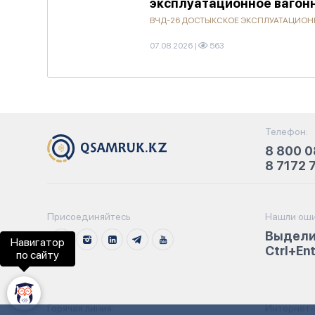
эксплуатационное вагон
ВЧД-26 ДОСТЫКСКОЕ ЭКСПЛУАТАЦИОННО
07.08.2026
|
563
Телефон:
8 800 0
8 7172 
Присоединяйтесь
Нашли оши
Выдели
Навигатор
Ctrl+En
по сайту
Горячая линия:
Интернет-