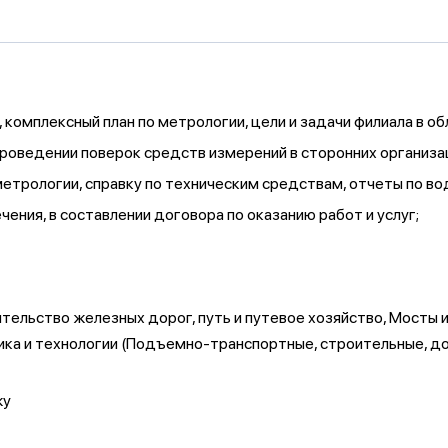
 комплексный план по метрологии, цели и задачи филиала в о
 проведении поверок средств измерений в сторонних организа
трологии, справку по техническим средствам, отчеты по во
ения, в составлении договора по оказанию работ и услуг;
ельство железных дорог, путь и путевое хозяйство, Мосты 
ника и технологии (Подъемно-транспортные, строительные, д
жу