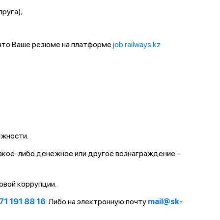
пруга);
 что Ваше резюме на платформе
job.railways.kz
лжности.
какое-либо денежное или другое вознаграждение –
овой коррупции.
71 191 88 16
. Либо на электронную почту
mail@sk-