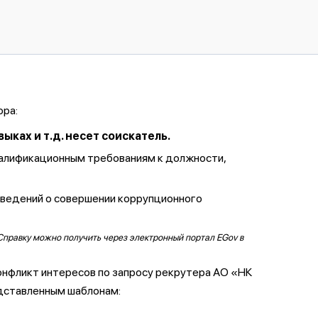
ора:
ках и т.д. несет соискатель.
валификационным требованиям к должности,
сведений о совершении коррупционного
Справку можно получить через электронный портал EGov в
онфликт интересов по запросу рекрутера АО «НК
дставленным шаблонам: