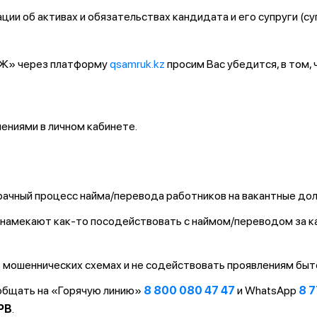
ии об активах и обязательствах кандидата и его супруги (су
ҚТЖ» через платформу
qsamruk.kz
просим Вас убедится, в том,
ниями в личном кабинете.
ачный процесс найма/перевода работников на вакантные до
т/намекают как-то посодействовать с наймом/переводом за 
 мошеннических схемах и не содействовать проявлениям быт
ообщать на «Горячую линию»
8 800 080 47 47
и WhatsApp
8 7
PB
.