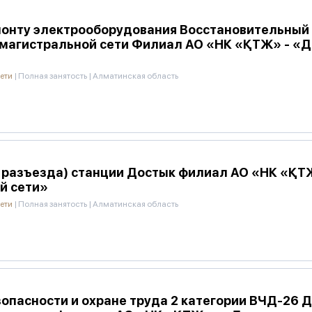
онту электрооборудования Восстановительный п
магистральной сети Филиал АО «НК «ҚТЖ» - «Д
сети
|
Полная занятость
|
Алматинская область
0 разъезда) станции Достык филиал АО «НК «ҚТ
й сети»
сети
|
Полная занятость
|
Алматинская область
опасности и охране труда 2 категории ВЧД-26 