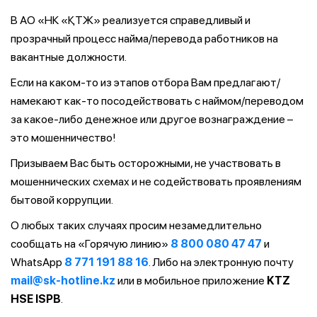
В АО «НК «ҚТЖ» реализуется справедливый и
прозрачный процесс найма/перевода работников на
вакантные должности.
Если на каком-то из этапов отбора Вам предлагают/
намекают как-то посодействовать с наймом/переводом
за какое-либо денежное или другое вознаграждение –
это мошенничество!
Призываем Вас быть осторожными, не участвовать в
мошеннических схемах и не содействовать проявлениям
бытовой коррупции.
О любых таких случаях просим незамедлительно
сообщать на «Горячую линию»
8 800 080 47 47
и
WhatsApp
8 771 191 88 16
. Либо на электронную почту
mail@sk-hotline.kz
или в мобильное приложение
KTZ
HSE ISPB
.