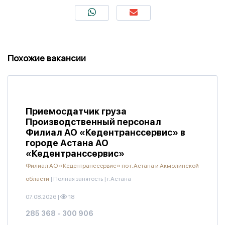
Похожие вакансии
Приемосдатчик груза
Производственный персонал
Филиал АО «Кедентранссервис» в
городе Астана АО
«Кедентранссервис»
Филиал АО «Кедентранссервис» по г. Астана и Акмолинской
области
|
Полная занятость
|
г.Астана
07.08.2026
|
18
285 368 - 300 906