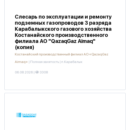
Слесарь по эксплуатации и ремонту
подземных газопроводов 3 разряда
Карабалыкского газового хозяйства
Костанайского производственного
филиала АО "QazaqGaz Aimaq"
(копия)
Костанайский производственный филиал АО «QazaqGaz
Aimaq»
|
Полная занятость
|
п.Карабалык
06.08.2026
|
3308