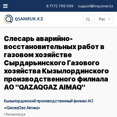
8 7172 799 599
support@hrqyzmet.kz
Рус
Слесарь аварийно-
восстановительных работ в
газовом хозяйстве
Сырдарьинского Газового
хозяйства Кызылординского
производственного филиала
АО "QAZAQGAZ AIMAQ"
Кызылординский производственный филиал АО
«QazaqGaz Aimaq»
г.Кызылорда