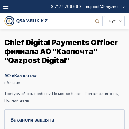
8 7172 799 599
support@hrqyzmet.kz
Рус
Chief Digital Payments Officer
филиала АО "Казпочта"
"Qazpost Digital"
АО «Казпочта»
г.Астана
Требуемый опыт работы: Не менее 5 лет
Полная занятость,
Полный день
Вакансия закрыта