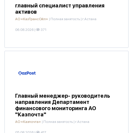
главный специалист управления
активов
АО «КазТрансОйл»
|
Полная занятость
|
г.Астана
06.08.2026
|
371
Главный менеджер- руководитель
направления Департамент
финансового мониторинга АО
"Казпочта"
АО «Казпочта»
|
Полная занятость
|
г.Астана
05.08.2026
|
417