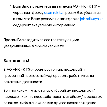
Если Вы откликаетесь на вакансии АО «НК «ҚТЖ»
через платформу
qsamruk.kz
просим Вас убедится,
в том, что Ваше резюме на платформе
job.railways.kz
содержит актуальную информацию.
Просим Вас следить за соответствующими
уведомлениями в личном кабинете.
Важно знать!
В АО «НК «ҚТЖ» реализуется справедливый и
прозрачный процесс найма/перевода работников на
вакантные должности.
Если на каком-то из этапов отбора Вам предлагают/
намекают как-то посодействовать с наймом/переводом
за какое-либо денежное или другое вознаграждение –