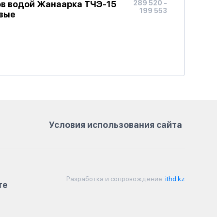
ов водой Жанаарка ТЧЭ-15
289 520 -
199 553
вые
Условия использования сайта
Разработка и сопровождение
ithd.kz
те