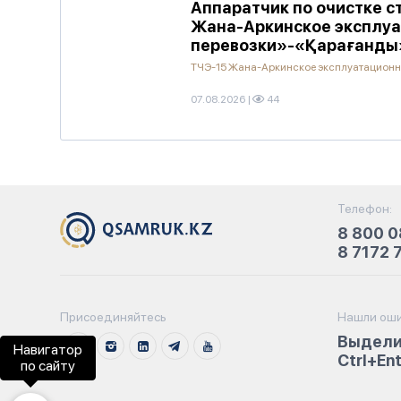
Аппаратчик по очистке с
Жана-Аркинское эксплуа
перевозки»-«Қарағанды
ТЧЭ-15 Жана-Аркинское эксплуатационн
07.08.2026
|
44
Телефон:
8 800 0
8 7172 
Присоединяйтесь
Нашли оши
Выдели
Навигатор
Ctrl+En
по сайту