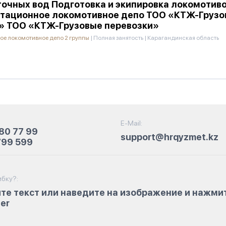
точных вод Подготовка и экипировка локомотив
тационное локомотивное депо ТОО «КТЖ-Грузо
» ТОО «КТЖ-Грузовые перевозки»
ое локомотивное депо 2 группы
|
Полная занятость
|
Карагандинская область
E-Mail:
80 77 99
support@hrqyzmet.kz
799 599
бку?:
те текст или наведите на изображение и нажми
ter