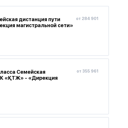
ейская дистанция пути
от 284 901
екция магистральной сети»
класса Семейская
от 355 961
НК «ҚТЖ» - «Дирекция