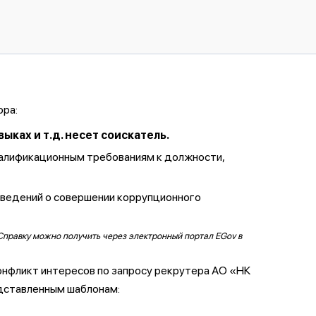
ора:
ках и т.д. несет соискатель.
валификационным требованиям к должности,
сведений о совершении коррупционного
Справку можно получить через электронный портал EGov в
онфликт интересов по запросу рекрутера АО «НК
дставленным шаблонам: