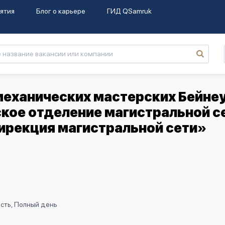
ятия
Блог о карьере
ГИД QSamruk
механических мастерских Бейне
кое отделение магистральной с
ирекция магистральной сети»
сть, Полный день