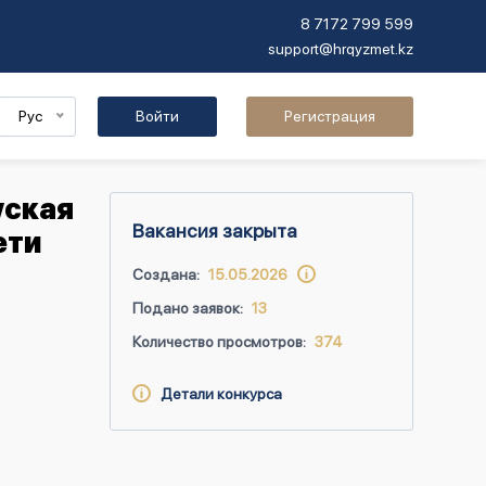
8 7172 799 599
support@hrqyzmet.kz
Рус
Войти
Регистрация
уская
Вакансия закрыта
ети
Создана:
15.05.2026
Подано заявок:
13
Количество просмотров:
374
Детали конкурса