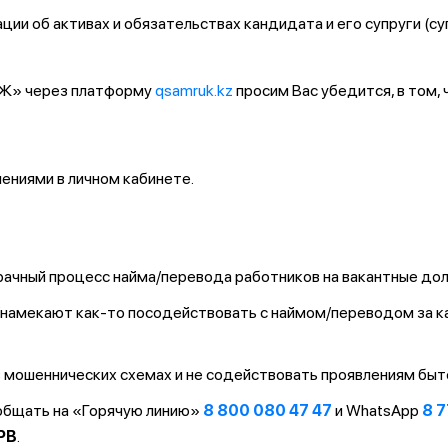
ии об активах и обязательствах кандидата и его супруги (су
ҚТЖ» через платформу
qsamruk.kz
просим Вас убедится, в том,
ниями в личном кабинете.
ачный процесс найма/перевода работников на вакантные до
т/намекают как-то посодействовать с наймом/переводом за 
 мошеннических схемах и не содействовать проявлениям быт
ообщать на «Горячую линию»
8 800 080 47 47
и WhatsApp
8 7
PB
.