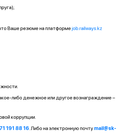
пруга);
 что Ваше резюме на платформе
job.railways.kz
лжности.
какое-либо денежное или другое вознаграждение –
овой коррупции.
71 191 88 16
. Либо на электронную почту
mail@sk-