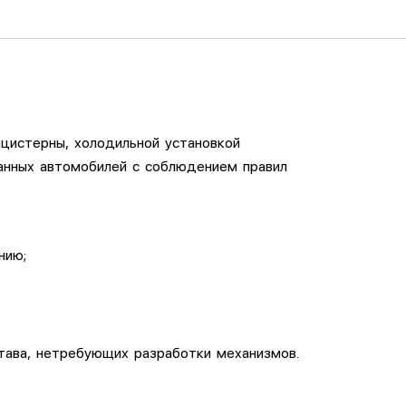
оцистерны, холодильной установкой
анных автомобилей с соблюдением правил
нию;
става, нетребующих разработки механизмов.