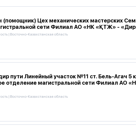
 (помощник) Цех механических мастерских Сем
гистральной сети Филиал АО «НК «ҚТЖ» - «Дир
тость
|
Восточно-Казахстанская область
р пути Линейный участок №11 ст. Бель-Агач 5 
ое отделение магистральной сети Филиал АО «
тость
|
Восточно-Казахстанская область