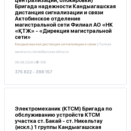
централизации, блокировки)
Бригада надежности Кандыагашская
дистанция сигнализации и связи
Актобинское отделение
магистральной сети Филиал АО «НК
«ҚТЖ» - «Дирекция магистральной
сети»
Кандыагашская дистанция сигнализации и связи
|
Полная
занятость
|
Актюбинская область
06.08.2026
|
138
375 822 - 398 157
Электромеханик (КТСМ) Бригада по
обслуживанию устройств КТСМ
участка ст. Бакай - ст. Никельтау
(искл.) 1 группы Кандыагашская