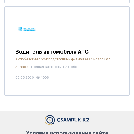
Водитель автомобиля АТС
Актюбинский производственный филиал АО «QazaqGaz
Aimaq»
|
Полная занятость
|
г.Актобе
03.08.2026
|
1008
Условия использования сайта