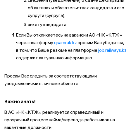
сведения (уведомление) о сдаче декларации
об активах и обязательствах кандидата и его
супруги (супруга);
анкету кандидата.
Если Вы откликаетесь на вакансии АО «НК «ҚТЖ»
через платформу
qsamruk.kz
просим Вас убедится,
в том, что Ваше резюме на платформе
job.railways.kz
содержит актуальную информацию.
Просим Вас следить за соответствующими
уведомлениями в личном кабинете.
Важно знать!
В АО «НК «ҚТЖ» реализуется справедливый и
прозрачный процесс найма/перевода работников на
вакантные должности.