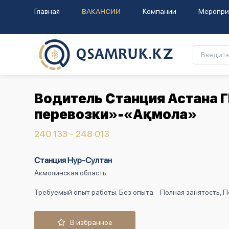
Главная
ВАКАНСИИ
Компании
Меропри
Водитель Станция Астана 
перевозки»-«Ақмола»
240 133 - 248 013
Станция Нур-Султан
Акмолинская область
Требуемый опыт работы: Без опыта
Полная занятость, 
В избранное