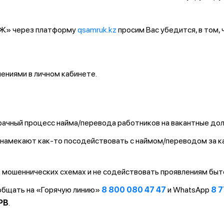
ҚТЖ» через платформу
qsamruk.kz
просим Вас убедится, в том,
ниями в личном кабинете.
ачный процесс найма/перевода работников на вакантные до
т/намекают как-то посодействовать с наймом/переводом за 
 мошеннических схемах и не содействовать проявлениям быт
ообщать на «Горячую линию»
8 800 080 47 47
и WhatsApp
8 7
PB
.