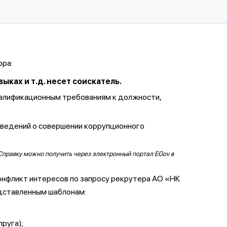
ора:
ках и т.д. несет соискатель.
валификационным требованиям к должности,
сведений о совершении коррупционного
Справку можно получить через электронный портал EGov в
онфликт интересов по запросу рекрутера АО «НК
дставленным шаблонам:
пруга);