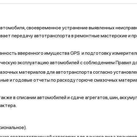
втомобиля, своевременное устранение выявленных неисправ
вает передачу автотранспорта в ремонтные мастерские и пр
ранность вверенного имущества GPS и подготовку измеритель
ическую эксплуатацию автомобилей с соблюдением Правил до
азочных материалов для автотранспорта согласно установлен
ьные и годовые отчеты по расходу горюче смазочных материа
 также в списании автомобилей и сдаче агрегатов, шин, акку
актера.
сиональное).
ение соответствующей категории для данного вида транспо