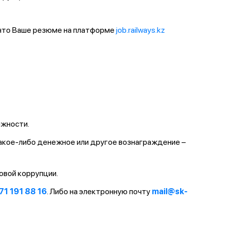
 что Ваше резюме на платформе
job.railways.kz
лжности.
какое-либо денежное или другое вознаграждение –
овой коррупции.
71 191 88 16
. Либо на электронную почту
mail@sk-