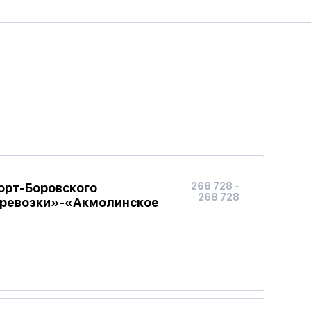
орт-Боровского
268 728 -
268 728
еревозки»-«Акмолинское