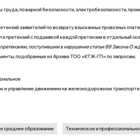
ы труда, пожарной безопасности, электробезопасности, про
етензий заявителей по возврату взысканных провозных плат
та претензий с подшивкой каждой претензии в отдельный ск
претензиям, поступившим в нарушение статьи 89 Закона О жд
менты, подобранные из Архива ТОО «КТЖ-ГП» по запросам;
иональное
ок и управление движением на железнодорожном транспорте
е среднее образование
Техническое и профессионально