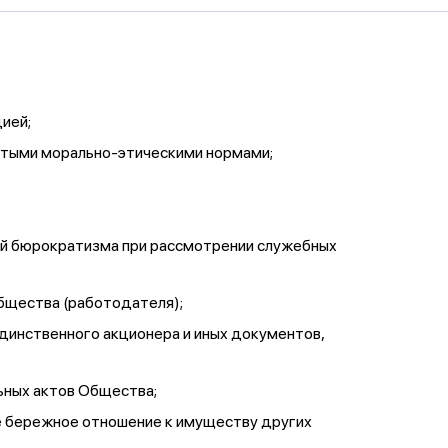
ией;
ятыми морально-этическими нормами;
ий бюрократизма при рассмотрении служебных
бщества (работодателя);
Единственного акционера и иных документов,
ьных актов Общества;
же бережное отношение к имуществу других