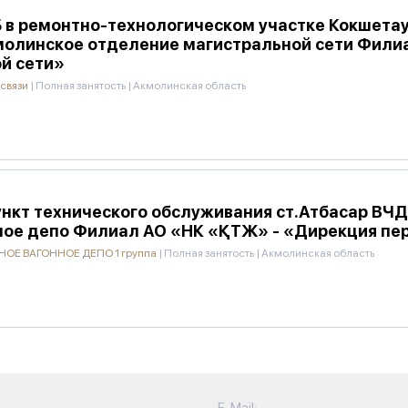
 в ремонтно-технологическом участке Кокшета
кмолинское отделение магистральной сети Фили
й сети»
 связи
|
Полная занятость
|
Акмолинская область
нкт технического обслуживания ст.Атбасар ВЧ
ное депо Филиал АО «НК «ҚТЖ» - «Дирекция пе
ОЕ ВАГОННОЕ ДЕПО 1 группа
|
Полная занятость
|
Акмолинская область
E-Mail: