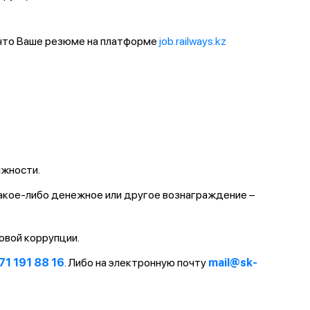
 что Ваше резюме на платформе
job.railways.kz
лжности.
какое-либо денежное или другое вознаграждение –
овой коррупции.
71 191 88 16
. Либо на электронную почту
mail@sk-