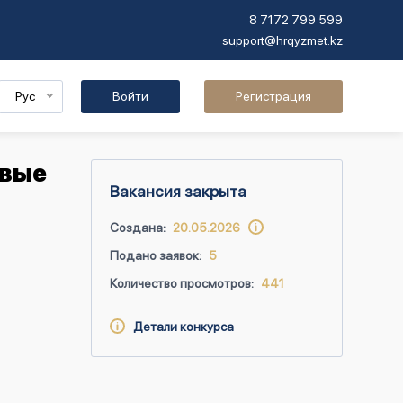
8 7172 799 599
support@hrqyzmet.kz
Рус
Войти
Регистрация
овые
Вакансия закрыта
Создана:
20.05.2026
Подано заявок:
5
Количество просмотров:
441
Детали конкурса