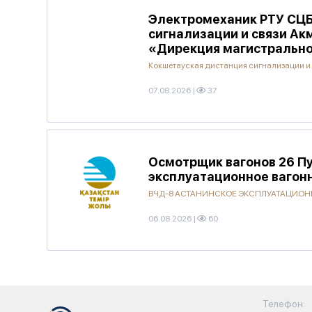
Электромеханик РТУ СЦБ
сигнализации и связи А
«Дирекция магистрально
Кокшетауская дистанция сигнализации и
07.08.2026
|
37
Осмотрщик вагонов 26 Пу
эксплуатационное вагон
ВЧД-8 АСТАНИНСКОЕ ЭКСПЛУАТАЦИОНН
06.08.2026
|
60
Телефон: