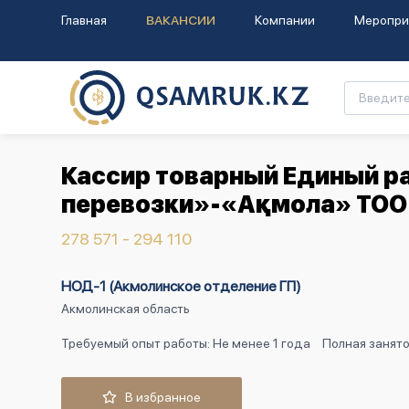
Главная
ВАКАНСИИ
Компании
Меропри
Кассир товарный Единый р
перевозки»-«Ақмола» ТОО
278 571 - 294 110
НОД-1 (Акмолинское отделение ГП)
Акмолинская область
Требуемый опыт работы: Не менее 1 года
Полная занято
В избранное