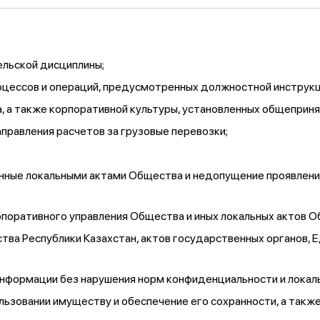
льской дисциплины;
оцессов и операций, предусмотренных должностной инструкц
 а также корпоративной культуры, установленных общеприн
правления расчетов за грузовые перевозки;
енные локальными актами Общества и недопущение проявлен
поративного управления Общества и иных локальных актов О
ва Республики Казахстан, актов государственных органов, 
нформации без нарушения норм конфиденциальности и локал
льзовании имуществу и обеспечение его сохранности, а так