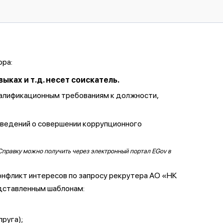
ора:
ках и т.д. несет соискатель.
валификационным требованиям к должности,
сведений о совершении коррупционного
Справку можно получить через электронный портал EGov в
онфликт интересов по запросу рекрутера АО «НК
дставленным шаблонам:
пруга);