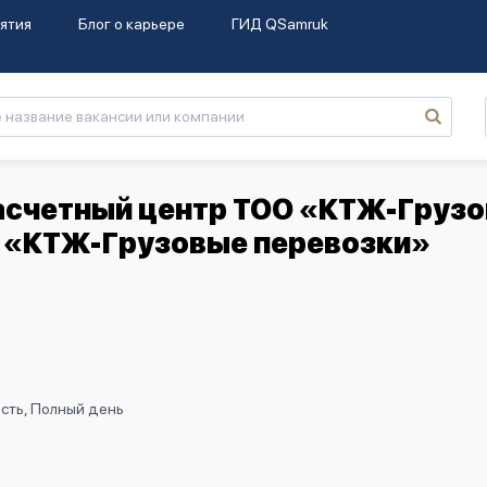
ятия
Блог о карьере
ГИД QSamruk
асчетный центр ТОО «КТЖ-Груз
 «КТЖ-Грузовые перевозки»
сть, Полный день