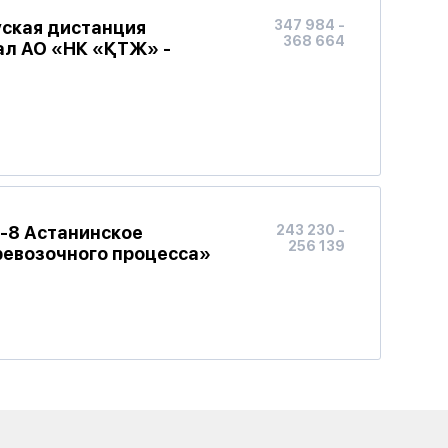
уская дистанция
347 984 -
368 664
ал АО «НК «ҚТЖ» -
Д-8 Астанинское
243 230 -
256 139
ревозочного процесса»