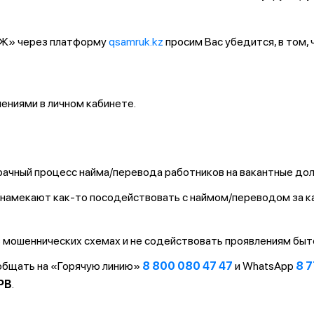
ҚТЖ» через платформу
qsamruk.kz
просим Вас убедится, в том,
ниями в личном кабинете.
ачный процесс найма/перевода работников на вакантные до
т/намекают как-то посодействовать с наймом/переводом за 
 мошеннических схемах и не содействовать проявлениям быт
ообщать на «Горячую линию»
8 800 080 47 47
и WhatsApp
8 7
PB
.