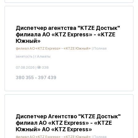
Диспетчер агентства "KTZE Достык"
филиала АО «KTZ Express» - «KTZE
Южный»
филиал АО «KTZ Express» - «KTZE Южный»
|
Полная
занятость
|
г.Алматы
07.08.2026
|
338
380 355 - 397 439
Диспетчер Агентство "KTZE Достык"
филиал АО «KTZ Express» - «KTZE
Южный» АО «KTZ Express»
филиал АО «KTZ Express» - «KTZE Южный»
|
Полная