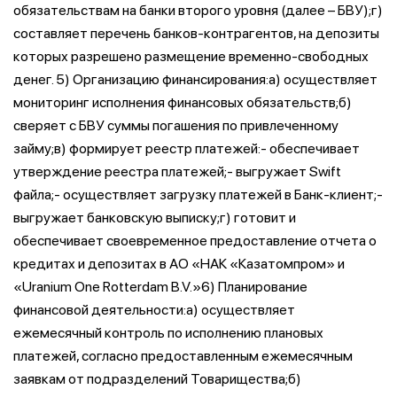
обязательствам на банки второго уровня (далее – БВУ);г)
составляет перечень банков-контрагентов, на депозиты
которых разрешено размещение временно-свободных
денег. 5) Организацию финансирования:а) осуществляет
мониторинг исполнения финансовых обязательств;б)
сверяет с БВУ суммы погашения по привлеченному
займу;в) формирует реестр платежей:- обеспечивает
утверждение реестра платежей;- выгружает Swift
файла;- осуществляет загрузку платежей в Банк-клиент;-
выгружает банковскую выписку;г) готовит и
обеспечивает своевременное предоставление отчета о
кредитах и депозитах в АО «НАК «Казатомпром» и
«Uranium One Rotterdam B.V.»6) Планирование
финансовой деятельности:а) осуществляет
ежемесячный контроль по исполнению плановых
платежей, согласно предоставленным ежемесячным
заявкам от подразделений Товарищества;б)