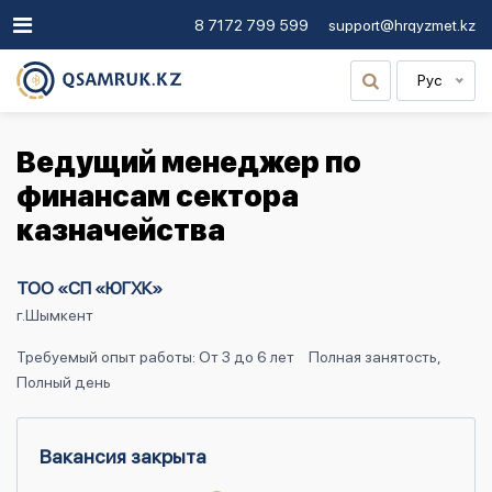
8 7172 799 599
support@hrqyzmet.kz
Рус
Ведущий менеджер по
финансам сектора
казначейства
ТОО «СП «ЮГХК»
г.Шымкент
Требуемый опыт работы: От 3 до 6 лет
Полная занятость,
Полный день
Вакансия закрыта