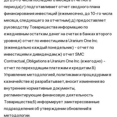
периода);г) подготавливает отчет сводного плана
финансирования инвестиций (ежемесячно, до 10-го числа
месяца, следующего за отчетным);д) предоставляет
руководству Товарищества информацию по
ежедневным остаткам денег на счетах в банках второго
уровня;е) отчет по инвестициям в Uranium One Inc.
(еженедельно каждый понедельник) - отчет по
инвестициям и дивидендам;ж) отчет SMC
Contractual_Obligations в Uranium One Inc. (ежегодно) -
отчет по переходящим платежам и кредитам.8)
Управление методологией, политиками и процедурами в
казначействе:а) разрабатывает, вносит изменения во
внутренние нормативные документы,
регламентирующие финансовую деятельность
Товарищества;б) информирует заинтересованные
подразделения об утверждении обновлений в
методологии.