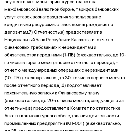
осуществляет мониторинг курсов валют на
межбанковской валютной бирже, тарифов банковских
услуг, ставок вознаграждения за пользование
кредитными ресурсами, ставок вознаграждения по
депозитам.7) Отчетность:а) предоставляет в
Национальный Банк Республики Казахстан:- отчет о
финансовых требованиях к нерезидентам и
обязательства перед ними (1-ПБ) (ежеквартально, до 10-
го числа второго месяца после отчетного периода); -
отчет о международных операциях с нерезидентами
(10- ПБ) (ежеквартально, до 30-го числа первого месяца
после отчетного периода);б) подготавливает
пояснительную записку к Финансовому плану
(ежеквартально, до 20-го числа месяца, следующего за
отчетным);в) предоставляет в Комитет по статистике
Анкеты конъюнктурного обследования деятельности
промышленных предприятий (КП-001) (ежеквартально,
до 25-го числа последнего месяца отчетного