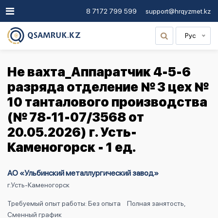
8 7172 799 599
support@hrqyzmet.kz
Рус
Не вахта_Аппаратчик 4-5-6
разряда отделение № 3 цех №
10 танталового производства
(№ 78-11-07/3568 от
20.05.2026) г. Усть-
Каменогорск - 1 ед.
АО «Ульбинский металлургический завод»
г.Усть-Каменогорск
Требуемый опыт работы: Без опыта
Полная занятость,
Сменный график