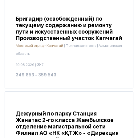
Бригадир (освобожденный) по
текущему содержанию и ремонту
пути и искусственных сооружений
Производственный участок Капчагай
Мостовой отряд - Капчагай
|
Полная занятость
|
Алматинская
область
10.08.2026
|
7
349 653 - 359 543
Дежурный по парку Станция
Жанатас 2-го класса Жамбылское
отделение магистральной сети
Филиал АО «НК «ҚТЖ» - «Дирекция