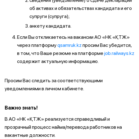
сведения (уведомление) о сдаче декларации
об активах и обязательствах кандидата и его
супруги (супруга);
анкету кандидата.
Если Вы откликаетесь на вакансии АО «НК «ҚТЖ»
через платформу
qsamruk.kz
просим Вас убедится,
в том, что Ваше резюме на платформе
job.railways.kz
содержит актуальную информацию.
Просим Вас следить за соответствующими
уведомлениями в личном кабинете.
Важно знать!
В АО «НК «ҚТЖ» реализуется справедливый и
прозрачный процесс найма/перевода работников на
вакантные должности.