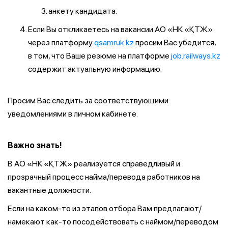
анкету кандидата.
Если Вы откликаетесь на вакансии АО «НК «ҚТЖ»
через платформу
qsamruk.kz
просим Вас убедится,
в том, что Ваше резюме на платформе
job.railways.kz
содержит актуальную информацию.
Просим Вас следить за соответствующими
уведомлениями в личном кабинете.
Важно знать!
В АО «НК «ҚТЖ» реализуется справедливый и
прозрачный процесс найма/перевода работников на
вакантные должности.
Если на каком-то из этапов отбора Вам предлагают/
намекают как-то посодействовать с наймом/переводом