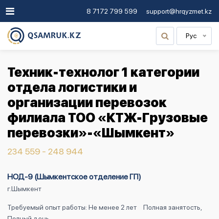
8 7172 799 599
support@hrqyzmet.kz
Рус
Техник-технолог 1 категории
отдела логистики и
организации перевозок
филиала ТОО «КТЖ-Грузовые
перевозки»-«Шымкент»
234 559 - 248 944
НОД-9 (Шымкентское отделение ГП)
г.Шымкент
Требуемый опыт работы: Не менее 2 лет
Полная занятость,
Полный день