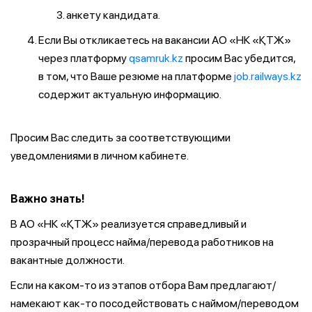
анкету кандидата.
Если Вы откликаетесь на вакансии АО «НК «ҚТЖ»
через платформу
qsamruk.kz
просим Вас убедится,
в том, что Ваше резюме на платформе
job.railways.kz
содержит актуальную информацию.
Просим Вас следить за соответствующими
уведомлениями в личном кабинете.
Важно знать!
В АО «НК «ҚТЖ» реализуется справедливый и
прозрачный процесс найма/перевода работников на
вакантные должности.
Если на каком-то из этапов отбора Вам предлагают/
намекают как-то посодействовать с наймом/переводом