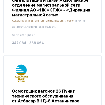
сигнализации и связи Акмолинское
отделение магистральной сети
Филиал АО «НК «ҚТЖ» - «Дирекция
магистральной сети»
Кокшетауская дистанция сигнализации и связи
|
Полная
занятость
|
Акмолинская область
07.08.2026
|
70
347 984 - 368 664
Осмотрщик вагонов 26 Пункт
технического обслуживания
ст.Атбасар ВЧД-8 Астанинское