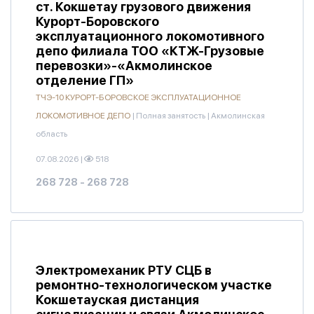
ст. Кокшетау грузового движения
Курорт-Боровского
эксплуатационного локомотивного
депо филиала ТОО «КТЖ-Грузовые
перевозки»-«Акмолинское
отделение ГП»
ТЧЭ-10 КУРОРТ-БОРОВСКОЕ ЭКСПЛУАТАЦИОННОЕ
ЛОКОМОТИВНОЕ ДЕПО
|
Полная занятость
|
Акмолинская
область
07.08.2026
|
518
268 728 - 268 728
Электромеханик РТУ СЦБ в
ремонтно-технологическом участке
Кокшетауская дистанция