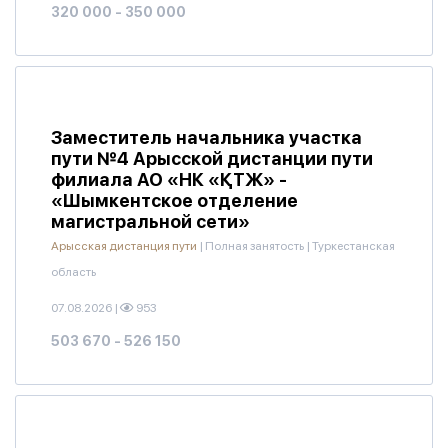
320 000 - 350 000
Заместитель начальника участка
пути №4 Арысской дистанции пути
филиала АО «НК «ҚТЖ» -
«Шымкентское отделение
магистральной сети»
Арысская дистанция пути
|
Полная занятость
|
Туркестанская
область
07.08.2026
|
953
503 670 - 526 150