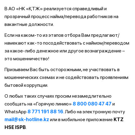
В АО «НК «ҚТЖ» реализуется справедливый и
прозрачный процесс найма/перевода работников на
вакантные должности.
Если на каком-то из этапов отбора Вам предлагают/
намекают как-то посодействовать с наймом/переводом
за какое-либо денежное или другое вознаграждение –
это мошенничество!
Призываем Вас быть осторожными, не участвовать в
мошеннических схемах и не содействовать проявлениям
бытовой коррупции.
О любых таких случаях просим незамедлительно
сообщать на «Горячую линию»
8 800 080 47 47
и
WhatsApp
8 771 191 88 16
. Либо на электронную почту
mail@sk-hotline.kz
или в мобильное приложение
KTZ
HSE ISPB
.