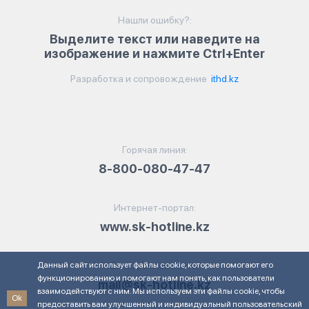
Нашли ошибку?:
Выделите текст или наведите на
изображение и нажмите Ctrl+Enter
Разработка и сопровождение
ithd.kz
Горячая линия:
8-800-080-47-47
Интернет-портал:
www.sk-hotline.kz
Данный сайт использует файлы cookie, которые помогают его
Электронная почта:
функционированию и помогают нам понять, как пользователи
mail@sk-hotline.kz
взаимодействуют с ним. Мы используем эти файлы cookie, чтобы
Ok
предоставить вам улучшенный и индивидуальный пользовательский