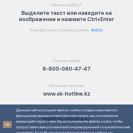
Нашли ошибку?:
Выделите текст или наведите на
изображение и нажмите Ctrl+Enter
Разработка и сопровождение
ithd.kz
Горячая линия:
8-800-080-47-47
Интернет-портал:
www.sk-hotline.kz
Данный сайт использует файлы cookie, которые помогают его
Электронная почта:
функционированию и помогают нам понять, как пользователи
mail@sk-hotline.kz
взаимодействуют с ним. Мы используем эти файлы cookie, чтобы
Ok
предоставить вам улучшенный и индивидуальный пользовательский
интерфейс. Если Вы продолжаете пользоваться сайтом, мы