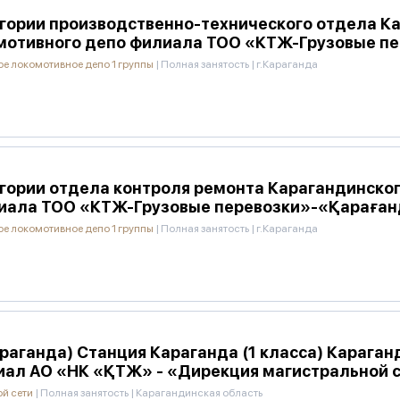
егории производственно-технического отдела К
мотивного депо филиала ТОО «КТЖ-Грузовые п
е локомотивное депо 1 группы
|
Полная занятость
|
г.Караганда
егории отдела контроля ремонта Карагандинско
лиала ТОО «КТЖ-Грузовые перевозки»-«Қараға
е локомотивное депо 1 группы
|
Полная занятость
|
г.Караганда
раганда) Станция Караганда (1 класса) Карага
иал АО «НК «ҚТЖ» - «Дирекция магистральной 
ой сети
|
Полная занятость
|
Карагандинская область