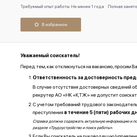
Требуемый опыт работы: Не менее 1 года
Полная занят
В избранное
Уважаемый соискатель!
Перед тем, как откликнуться на вакансию, просим В
Ответственность за достоверность предос
В случае отсутствия достоверных сведений о
рекрутер АО «НК «ҚТЖ» не допустит соискате
С учетом требований трудового законодатель
преступления
в течение 5 (пяти) рабочих д
Справка должна содержать актуальную информацию и полу
разделе «Трудоустройство и поиск работы».
Если Вы соискатель на руководящую/управлен