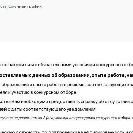
ость, Сменный график
ас ознакомиться с обязательными условиями конкурсного отб
тавляемых данных об образовании, опыте работе, навы
б образовании и опыте работы в резюме, соответствующих к
ля к участию в конкурсном отборе.
ства Вам необходимо предоставить справку об отсутствии 
ней
с даты соответствующего уведомления.
чена не ранее, чем за 2 (два) месяца до проведения конкурсного отбора. 
ческую должность, то для проверки на аффилированность и к