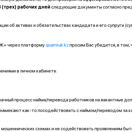
3 (трех) рабочих дней
следующие документы согласно пре
ии об активах и обязательствах кандидата и его супруги (су
ҚТЖ» через платформу
qsamruk.kz
просим Вас убедится, в том,
ниями в личном кабинете.
ачный процесс найма/перевода работников на вакантные до
т/намекают как-то посодействовать с наймом/переводом за 
 мошеннических схемах и не содействовать проявлениям быт