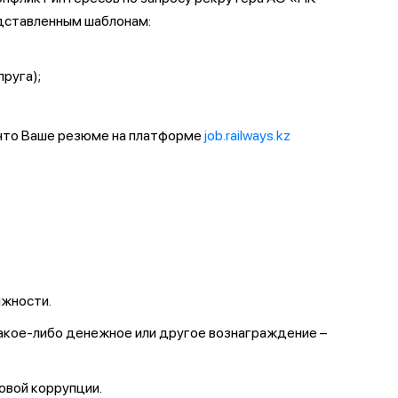
дставленным шаблонам:
пруга);
 что Ваше резюме на платформе
job.railways.kz
лжности.
какое-либо денежное или другое вознаграждение –
овой коррупции.