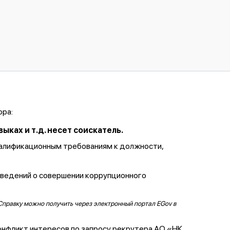
ора:
ках и т.д. несет соискатель.
валификационным требованиям к должности,
сведений о совершении коррупционного
Справку можно получить через электронный портал EGov в
онфликт интересов по запросу рекрутера АО «НК