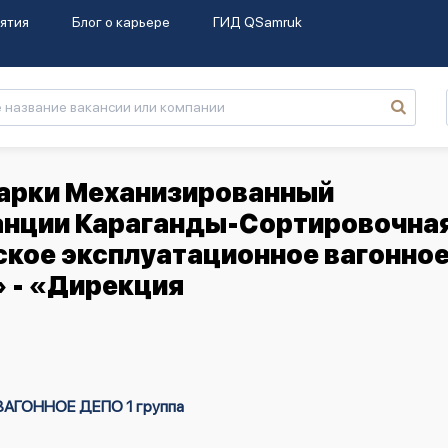
ятия
Блог о карьере
ГИД QSamruk
варки Механизированный
анции Караганды-Сортировочна
ское эксплуатационное вагонно
 - «Дирекция
ГОННОЕ ДЕПО 1 группа