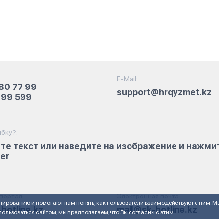
E-Mail:
80 77 99
support@hrqyzmet.kz
799 599
бку?:
те текст или наведите на изображение и нажми
ter
портал:
Электронная почта:
нированию и помогают нам понять, как пользователи взаимодействуют с ним. М
hotline.kz
mail@sk-hotline.kz
ользоваться сайтом, мы предполагаем, что Вы согласны с этим.