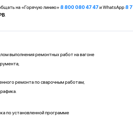
ообщать на «Горячую линию»
8 800 080 47 47
и WhatsApp
8 7
PB
.
алом выполнения ремонтных работ на вагоне
трумента;
енного ремонта по сварочным работам;
графика.
вка по установленной программе