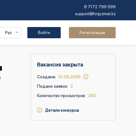
8 7172 799 599
support@hrqyzmet.kz
Рус
Войти
Регистрация
Вакансия закрыта
я
е
Создана:
01.06.2026
Подано заявок:
2
Количество просмотров:
265
Детали конкурса