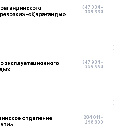
арагандинского
347 984 -
368 664
еревозки»-«Қарағанды»
го эксплуатационного
347 984 -
368 664
нды»
ндинское отделение
284 011 -
298 399
сети»