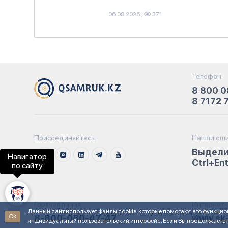
06.08.2026
|
371
Телефон:
8 800 0
8 7172 
Присоединяйтесь
Нашли оши
Выдели
Навигатор
Ctrl+En
по сайту
Горячая линия:
Интернет-
Данный сайт использует файлы cookie, которые помогают его функцио
Ok
8-800-080-47-47
www.sk-
индивидуальный пользовательский интерфейс. Если Вы продолжаете п